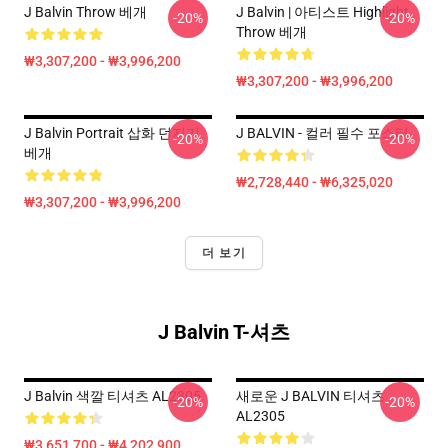
J Balvin Throw 베개
J Balvin | 아티스트 Highlight
-20%
-20%
Throw 베개
₩3,307,200 - ₩3,996,200
₩3,307,200 - ₩3,996,200
J Balvin Portrait 삽화 던지기
J BALVIN - 컬러 필수 포스터
-20%
-20%
베개
₩2,728,440 - ₩6,325,020
₩3,307,200 - ₩3,996,200
더 보기
J Balvin T-셔츠
J Balvin 색깔 티셔츠 AL2305
새로운 J BALVIN 티셔츠
-20%
-20%
AL2305
₩3,651,700 - ₩4,202,900