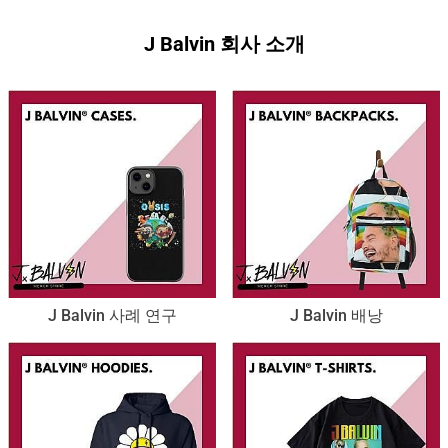
J Balvin 회사 소개
J Balvin 사례 연구
J Balvin 배낭