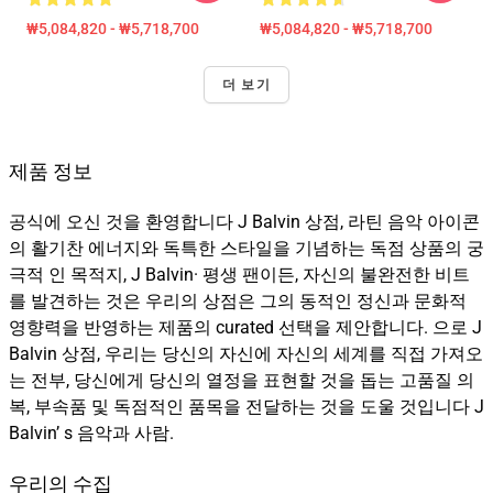
₩5,084,820 - ₩5,718,700
₩5,084,820 - ₩5,718,700
더 보기
제품 정보
공식에 오신 것을 환영합니다 J Balvin 상점, 라틴 음악 아이콘
의 활기찬 에너지와 독특한 스타일을 기념하는 독점 상품의 궁
극적 인 목적지, J Balvin· 평생 팬이든, 자신의 불완전한 비트
를 발견하는 것은 우리의 상점은 그의 동적인 정신과 문화적
영향력을 반영하는 제품의 curated 선택을 제안합니다. 으로 J
Balvin 상점, 우리는 당신의 자신에 자신의 세계를 직접 가져오
는 전부, 당신에게 당신의 열정을 표현할 것을 돕는 고품질 의
복, 부속품 및 독점적인 품목을 전달하는 것을 도울 것입니다 J
Balvin’ s 음악과 사람.
우리의 수집