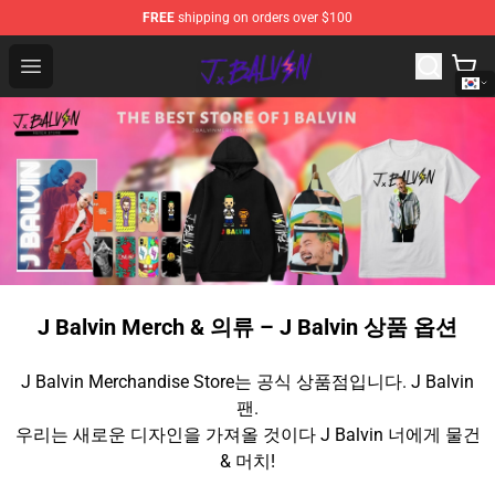
FREE
shipping on orders over $100
J Balvin Store - Official J Balvin Merchandise Shop
Open menu
J Balvin Merch & 의류 – J Balvin 상품 옵션
J Balvin Merchandise Store는 공식 상품점입니다. J Balvin
팬.
우리는 새로운 디자인을 가져올 것이다 J Balvin 너에게 물건
& 머치!