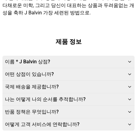
다채로운 미학, 그리고 당신이 대표하는 상품과 두려움없는 개
성을 축하 J Balvin 가장 세련된 방법으로.
제품 정보
이름 * J Balvin 상점?
어떤 상점이 있습니까?
국제 배송을 제공합니까?
나는 어떻게 나의 순서를 추적합니까?
반품 정책은 무엇입니까?
어떻게 고객 서비스에 연락합니까?