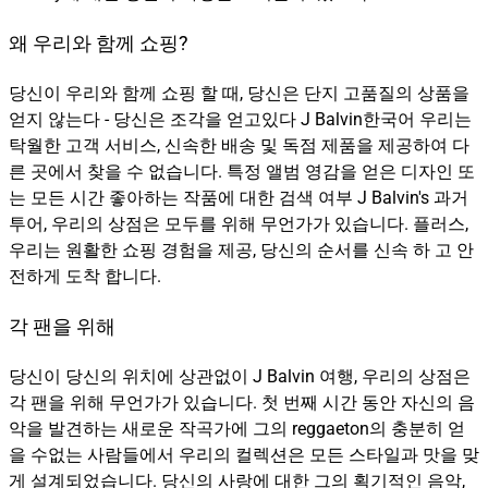
왜 우리와 함께 쇼핑?
당신이 우리와 함께 쇼핑 할 때, 당신은 단지 고품질의 상품을
얻지 않는다 - 당신은 조각을 얻고있다 J Balvin한국어 우리는
탁월한 고객 서비스, 신속한 배송 및 독점 제품을 제공하여 다
른 곳에서 찾을 수 없습니다. 특정 앨범 영감을 얻은 디자인 또
는 모든 시간 좋아하는 작품에 대한 검색 여부 J Balvin's 과거
투어, 우리의 상점은 모두를 위해 무언가가 있습니다. 플러스,
우리는 원활한 쇼핑 경험을 제공, 당신의 순서를 신속 하 고 안
전하게 도착 합니다.
각 팬을 위해
당신이 당신의 위치에 상관없이 J Balvin 여행, 우리의 상점은
각 팬을 위해 무언가가 있습니다. 첫 번째 시간 동안 자신의 음
악을 발견하는 새로운 작곡가에 그의 reggaeton의 충분히 얻
을 수없는 사람들에서 우리의 컬렉션은 모든 스타일과 맛을 맞
게 설계되었습니다. 당신의 사랑에 대한 그의 획기적인 음악,