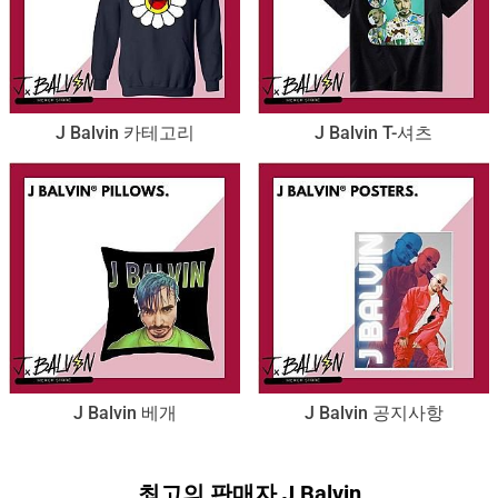
J Balvin 카테고리
J Balvin T-셔츠
J Balvin 베개
J Balvin 공지사항
최고의 판매자 J Balvin