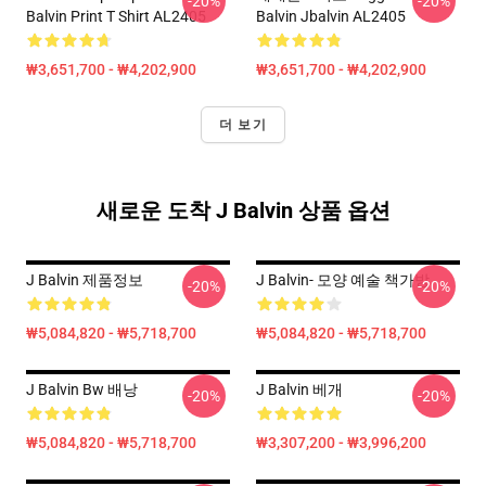
-20%
-20%
Balvin Print T Shirt AL2405
Balvin Jbalvin AL2405
₩3,651,700 - ₩4,202,900
₩3,651,700 - ₩4,202,900
더 보기
새로운 도착 J Balvin 상품 옵션
J Balvin 제품정보
J Balvin- 모양 예술 책가방
-20%
-20%
₩5,084,820 - ₩5,718,700
₩5,084,820 - ₩5,718,700
J Balvin Bw 배낭
J Balvin 베개
-20%
-20%
₩5,084,820 - ₩5,718,700
₩3,307,200 - ₩3,996,200