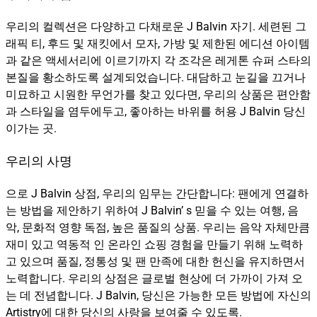
우리의 컬렉션은 다양하고 다채로운 J Balvin 자기. 세련된 그
래픽 티, 후드 및 재킷에서 모자, 가방 및 제한된 에디션 아이템
과 같은 액세서리에 이르기까지 각 조각은 레게톤 슈퍼 스타의
본질을 황소하도록 설계되었습니다. 대담하고 눈길을 끄거나
미묘하고 시원한 무언가를 찾고 있다면, 우리의 상품은 편안함
과 스타일을 염두에두고, 좋아하는 바위를 허용 J Balvin 당신
이가는 곳.
우리의 사명
으로 J Balvin 상점, 우리의 임무는 간단합니다: 팬에게 연결하
는 방법을 제안하기 위하여 J Balvin’ s 믿을 수 있는 여행, 음
악, 문화적 영향 독점, 높은 품질의 상품. 우리는 음악 자체만큼
재미 있고 역동적 인 온라인 쇼핑 경험을 만들기 위해 노력하
고 있으며 품질, 정통성 및 팬 만족에 대한 헌신을 유지하면서
노력합니다. 우리의 상점은 글로벌 현상에 더 가까이 가져 오
는 데 전념합니다. J Balvin, 당신은 가능한 모든 방법에 자신의
Artistry에 대한 당신의 사랑을 보여줄 수 있도록.