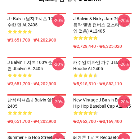
J - Balvin 남자 T-셔츠 100% 순
J Balvin & Nicky Jam 게시판
-20%
-20%
수한 면 AL2405
음악 앨범 캔버스 포스터 (프레
임 없음) AL2405
₩3,651,700 - ₩4,202,900
₩2,728,440 - ₩6,325,020
J Balvin T 셔츠 100% 순수한
캐주얼 디자인 가수 J BALVIN
-20%
-20%
면 Jbalvin AL2405
Hoodie AL2405
₩3,651,700 - ₩4,202,900
₩5,918,510 - ₩6,883,110
남성 티셔츠 J Balvin 알루미늄
New Vintage J Balvin Energia
-20%
-20%
2405
Hip Hop Baseball Cap AL2405
₩3,651,700 - ₩4,202,900
₩2,962,700 - ₩3,169,400
Summer Hip Hop Streetwear J
레게톤 T 셔츠 Reggaeton