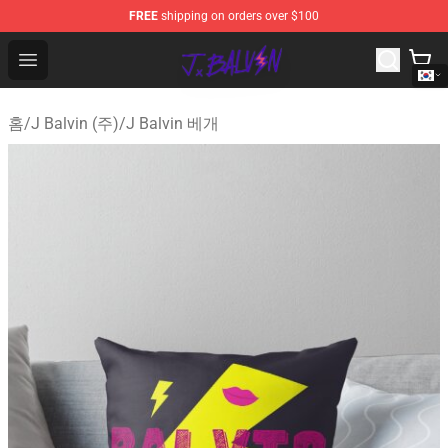
FREE
shipping on orders over $100
J Balvin Store - Official J Balvin Merchandise Shop
Open menu
홈
/
J Balvin (주)
/
J Balvin 베개