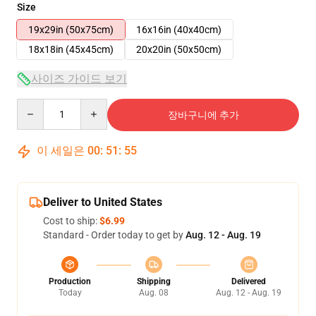
Size
19x29in (50x75cm)
16x16in (40x40cm)
18x18in (45x45cm)
20x20in (50x50cm)
사이즈 가이드 보기
Quantity
장바구니에 추가
이 세일은
00
:
51
:
54
Deliver to United States
Cost to ship:
$6.99
Standard - Order today to get by
Aug. 12 - Aug. 19
Production
Shipping
Delivered
Today
Aug. 08
Aug. 12 - Aug. 19