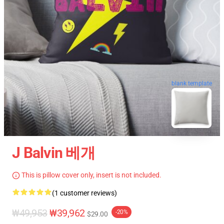
blank template
J Balvin 베개
This is pillow cover only, insert is not included.
(1 customer reviews)
₩49,953
₩39,962
-20%
$29.00