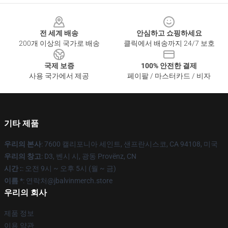
Footer
전 세계 배송
안심하고 쇼핑하세요
200개 이상의 국가로 배송
클릭에서 배송까지 24/7 보호
국제 보증
100% 안전한 결제
사용 국가에서 제공
페이팔 / 마스터카드 / 비자
기타 제품
우리의 본사
: 7600 캘리포니아 세인트, 샌프란시스코, CA 94108, 미국
우리의 창고
: D3, 벤시 시, 광동 Provënz, CN
시간 :
: 오전 9시 ~ 오후 5시 (월 ~ 금)
이름 *
: 연락처@jbalvinmerch.store
우리의 회사
제품 정보
이용 약관