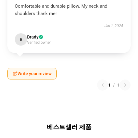
Comfortable and durable pillow. My neck and
shoulders thank me!
Jan 1, 2025
Brady
B
Verified owner
Write your review
1
/
1
베스트셀러 제품