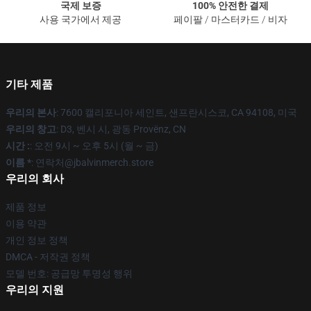
국제 보증
100% 안전한 결제
사용 국가에서 제공
페이팔 / 마스터카드 / 비자
기타 제품
우리의 본사
: 7600 캘리포니아 세인트, 샌프란시스코, CA 94108, 미국
우리의 창고
: D3, 벤시 시, 광동 Provënz, CN
시간 :
: 오전 9시 ~ 오후 5시 (월 ~ 금)
이름 *
: 연락처@jbalvinmerch.store
우리의 회사
제품 정보
이용 약관
개인 정보 정책
DMCA - 저작권 정책
모델 번호: 공급망 투명성 행위
우리의 지원