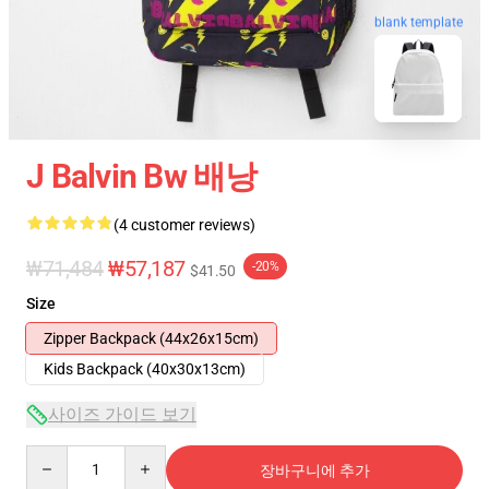
blank template
J Balvin Bw 배낭
(4 customer reviews)
₩71,484
₩57,187
-20%
$41.50
Size
Zipper Backpack (44x26x15cm)
Kids Backpack (40x30x13cm)
사이즈 가이드 보기
Quantity
장바구니에 추가