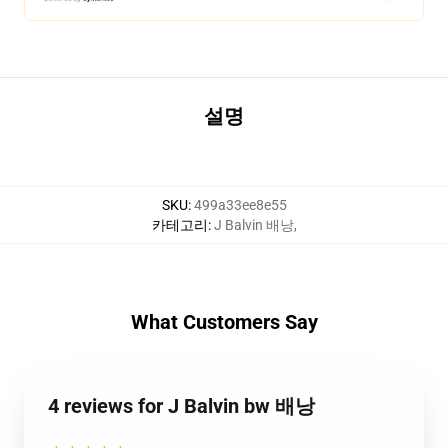
설명
SKU
:
499a33ee8e55
카테고리
:
J Balvin 배낭
,
What Customers Say
4 reviews for J Balvin bw 배낭