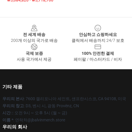
₩5,084,820 - ₩5,718,700
Footer
전 세계 배송
안심하고 쇼핑하세요
200개 이상의 국가로 배송
클릭에서 배송까지 24/7 보호
국제 보증
100% 안전한 결제
사용 국가에서 제공
페이팔 / 마스터카드 / 비자
기타 제품
우리의 본사
: 7600 캘리포니아 세인트, 샌프란시스코, CA 94108, 미국
우리의 창고
: D3, 벤시 시, 광동 Provënz, CN
시간 :
: 오전 9시 ~ 오후 5시 (월 ~ 금)
이름 *
: 연락처@jbalvinmerch.store
우리의 회사