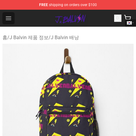
FREE
shipping on orders over $100
J Balvin Store - Official J Balvin Merchandise Shop
Open menu
홈
/
J Balvin 제품 정보
/
J Balvin 배낭