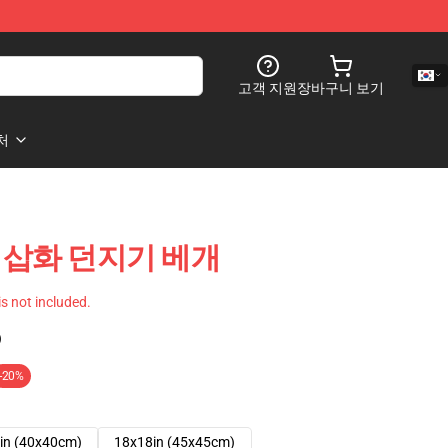
고객 지원
장바구니 보기
처
rait 삽화 던지기 베개
 is not included.
)
-20%
in (40x40cm)
18x18in (45x45cm)