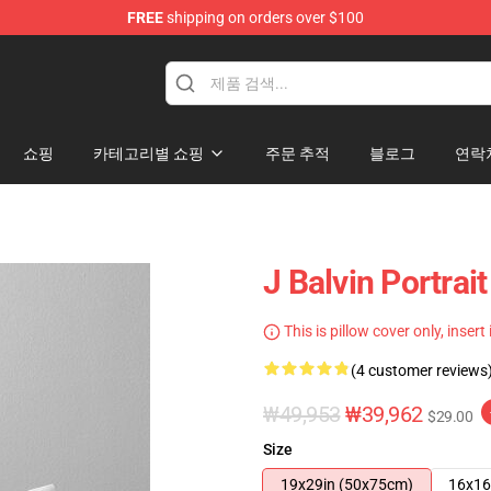
FREE
shipping on orders over $100
쇼핑
카테고리별 쇼핑
주문 추적
블로그
연락
J Balvin Port
This is pillow cover only, insert
(4 customer reviews
₩49,953
₩39,962
$29.00
Size
19x29in (50x75cm)
16x16