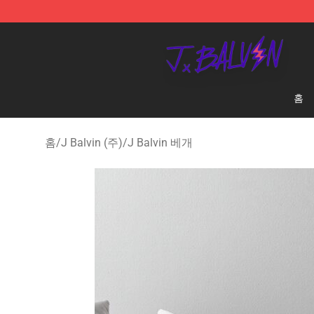
J Balvin Store - Official J Balvin Merchandise Shop
홈
홈
/
J Balvin (주)
/
J Balvin 베개