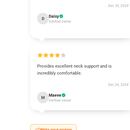
Dec 30, 2024
Daisy
D
Verified owner
Provides excellent neck support and is
incredibly comfortable.
Dec 26, 2024
Maeve
M
Verified owner
Write your review