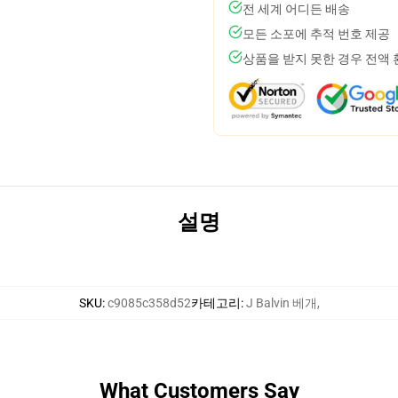
전 세계 어디든 배송
모든 소포에 추적 번호 제공
상품을 받지 못한 경우 전액
설명
SKU
:
c9085c358d52
카테고리
:
J Balvin 베개
,
What Customers Say