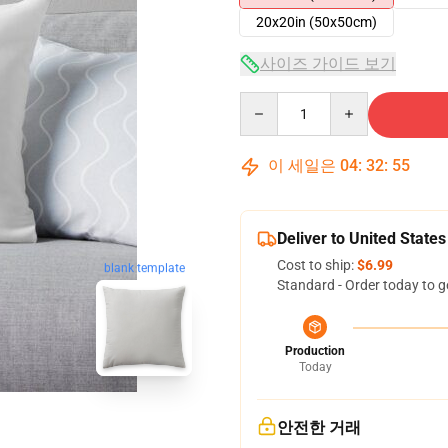
20x20in (50x50cm)
사이즈 가이드 보기
Quantity
이 세일은
04
:
32
:
54
Deliver to United States
Cost to ship:
$6.99
blank template
Standard - Order today to g
Production
Today
안전한 거래