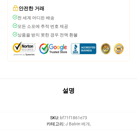
안전한 거래
전 세계 어디든 배송
모든 소포에 추적 번호 제공
상품을 받지 못한 경우 전액 환불
설명
SKU
:
bf71f1861e73
카테고리
:
J Balvin 베개
,