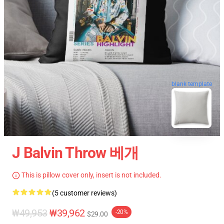
blank template
J Balvin Throw 베개
This is pillow cover only, insert is not included.
(5 customer reviews)
₩49,953
₩39,962
-20%
$29.00