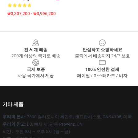
₩3,307,200 - ₩3,996,200
Footer
전 세계 배송
안심하고 쇼핑하세요
200개 이상의 국가로 배송
클릭에서 배송까지 24/7 보호
국제 보증
100% 안전한 결제
사용 국가에서 제공
페이팔 / 마스터카드 / 비자
기타 제품
우리의 본사
: 7600 캘리포니아 세인트, 샌프란시스코, CA 94108, 미국
우리의 창고
: D3, 벤시 시, 광동 Provënz, CN
시간 :
: 오전 9시 ~ 오후 5시 (월 ~ 금)