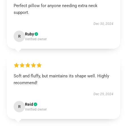
Perfect pillow for anyone needing extra neck
support.
Dec 30, 2024
Ruby
R
Verified owner
Soft and fluffy, but maintains its shape well. Highly
recommend!
Dec 29, 2024
Reid
R
Verified owner