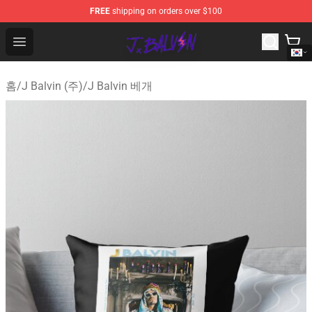
FREE
shipping on orders over $100
J Balvin Store - Official J Balvin Merchandise Shop
Open menu
홈
/
J Balvin (주)
/
J Balvin 베개