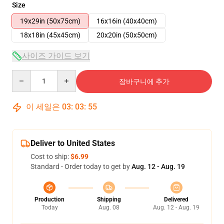
Size
19x29in (50x75cm)
16x16in (40x40cm)
18x18in (45x45cm)
20x20in (50x50cm)
사이즈 가이드 보기
Quantity
장바구니에 추가
이 세일은
03
:
03
:
54
Deliver to United States
Cost to ship:
$6.99
Standard - Order today to get by
Aug. 12 - Aug. 19
Production
Shipping
Delivered
Today
Aug. 08
Aug. 12 - Aug. 19