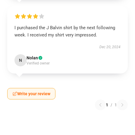
I purchased the J Balvin shirt by the next following
week. I received my shirt very impressed.
Dec 20, 2024
Nolan
N
Verified owner
Write your review
1
/
1