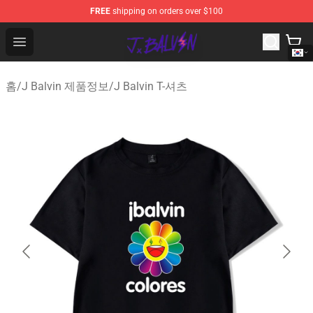
FREE
shipping on orders over $100
J Balvin Store - Official J Balvin Merchandise Shop
Open menu
홈
/
J Balvin 제품정보
/
J Balvin T-셔츠