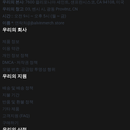
우리의 본사
: 7600 캘리포니아 세인트, 샌프란시스코, CA 94108, 미국
우리의 창고
: D3, 벤시 시, 광동 Provënz, CN
시간 :
: 오전 9시 ~ 오후 5시 (월 ~ 금)
이름 *
: 연락처@jbalvinmerch.store
우리의 회사
제품 정보
이용 약관
개인 정보 정책
DMCA - 저작권 정책
모델 번호: 공급망 투명성 행위
우리의 지원
배송 및 배송 정책
지불 기간
반품 및 환불 정책
기타 제품
고객지원 (FAQ)
구매하기
우리의 상점