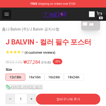
FREE
shipping on orders over $100
blank template
J Balvin Store - Official J Balvin Merchandise Shop
Open menu
홈
/
J Balvin (주)
/
J Balvin 공지사항
J BALVIN - 컬러 필수 포스터
(4 customer reviews)
₩34,106
₩27,284
-20%
$19.80
Size
12x18in
16x16in
16x24in
18x24in
사이즈 가이드 보기
Quantity
장바구니에 추가