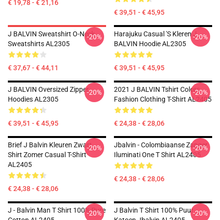
€ 19,78 - € 21,16
€ 39,51 - € 45,95
J BALVIN Sweatshirt O-Neck
Harajuku Casual 's Kleren J
-20%
-20%
Sweatshirts AL2305
BALVIN Hoodie AL2305
€ 37,67 - € 44,11
€ 39,51 - € 45,95
J BALVIN Oversized Zipper
2021 J BALVIN Tshirt Colors
-20%
-20%
Hoodies AL2305
Fashion Clothing T-Shirt AL2405
€ 39,51 - € 45,95
€ 24,38 - € 28,06
Brief J Balvin Kleuren Zwart
Jbalvin - Colombiaanse Zanger
-20%
-20%
Shirt Zomer Casual T-Shirt
Iluminati One T Shirt AL2405
AL2405
€ 24,38 - € 28,06
€ 24,38 - € 28,06
J - Balvin Man T Shirt 100% Pure
J Balvin T Shirt 100% Puur
-20%
-20%