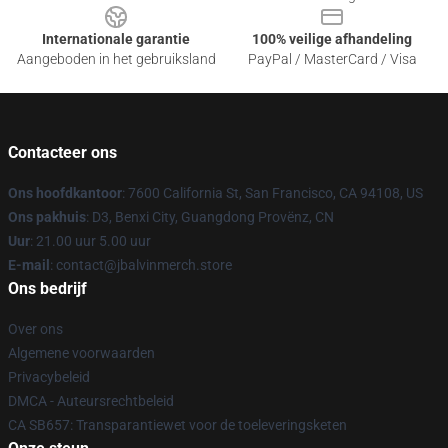
Internationale garantie
100% veilige afhandeling
Aangeboden in het gebruiksland
PayPal / MasterCard / Visa
Contacteer ons
Ons hoofdkantoor
: 7600 California St, San Francisco, CA 94108, US
Ons pakhuis
: D3, Benxi City, Guangdong Provënz, CN
Uur
: 21.00 uur 5.00 uur
E-mail
: contact@jbalvinmerch.store
Ons bedrijf
Over ons
Algemene voorwaarden
Privacybeleid
DMCA - Auteursrechtbeleid
CA SB657: Transparantiewet voor de toeleveringsketen