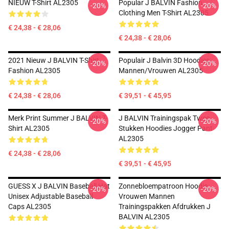
NIEUW T-Shirt AL2305
Popular J BALVIN Fashion
-20%
-20%
Clothing Men T-Shirt AL2305
€ 24,38 - € 28,06
€ 24,38 - € 28,06
2021 Nieuw J BALVIN T-Shirt
Populair J Balvin 3D Hoodies
-20%
-20%
Fashion AL2305
Mannen/vrouwen AL2305
€ 24,38 - € 28,06
€ 39,51 - € 45,95
Merk Print Summer J BALVIN T-
J BALVIN Trainingspak Twee
-20%
-20%
Shirt AL2305
Stukken Hoodies Jogger Pant
AL2305
€ 24,38 - € 28,06
€ 39,51 - € 45,95
GUESS X J BALVIN Baseball Hat
Zonnebloempatroon Hoodie
-20%
-20%
Unisex Adjustable Baseball
Vrouwen Mannen
Caps AL2305
Trainingspakken Afdrukken J
BALVIN AL2305