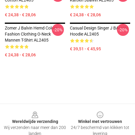
Cotton AL2405
Katoen Jbalvin AL2405
€ 24,38 - € 28,06
€ 24,38 - € 28,06
Zomer J Balvin Hemd Colors
Casual Design Singer J BALVIN
-20%
-20%
Fashion Clothing O-Neck
Hoodie AL2405
Mannen T-Shirt AL2405
€ 39,51 - € 45,95
€ 24,38 - € 28,06
Footer
Wereldwijde verzending
Winkel met vertrouwen
Wij verzenden naar meer dan 200
24/7 beschermd van klikken tot
landen
levering