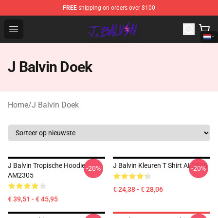
FREE
shipping on orders over $100
J Balvin Store - Official J Balvin Merchandise Shop
Open menu
J Balvin Doek
Home
/
J Balvin Doek
J Balvin Tropische Hoodie
J Balvin Kleuren T Shirt AL2305
-20%
-20%
AM2305
€ 24,38 - € 28,06
€ 39,51 - € 45,95