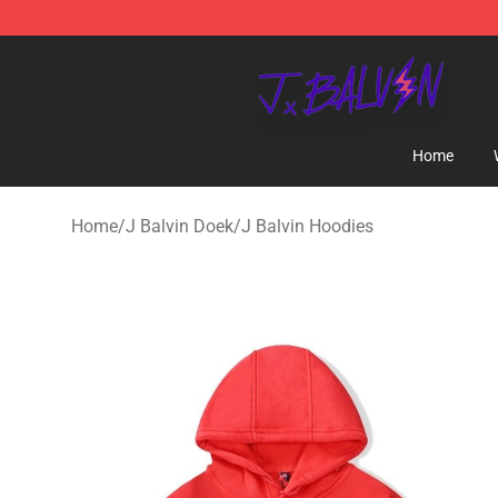
J Balvin Store - Official J Balvin Merchandise Shop
Home
Home
/
J Balvin Doek
/
J Balvin Hoodies