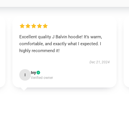
Excellent quality J Balvin hoodie! It’s warm,
comfortable, and exactly what I expected. I
highly recommend it!
Dec 21, 2024
Ivy
I
Verified owner