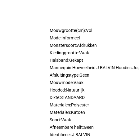
Mouwgrootte(cm):
Vol
Mode:
Informeel
Monstersoort:
Afdrukken
Kledinggrootte:
Vaak
Halsband:
Gekapt
Mannequin Hoeveelheid:
J BALVIN Hoodies Jo
Afsluitingstype:
Geen
Mouwmode:
Vaak
Hooded:
Natuurlijk.
Dikte:
STANDAARD
Materialen:
Polyester
Materialen:
Katoen
Soort:
Vaak
Afneembare helft:
Geen
Identificeer:
J BALVIN