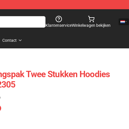
Klantenservice
Winkelwagen bekijken
Contact
ingspak Twee Stukken Hoodies
2305
)