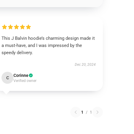
This J Balvin hoodie’s charming design made it
a must-have, and I was impressed by the
speedy delivery.
Dec 20, 2024
Corinne
C
Verified owner
1
/
1