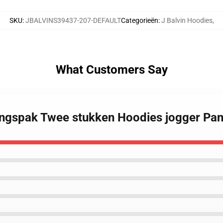
SKU
:
JBALVINS39437-207-DEFAULT
Categorieën
:
J Balvin Hoodies
,
What Customers Say
ningspak Twee stukken Hoodies jogger Pa