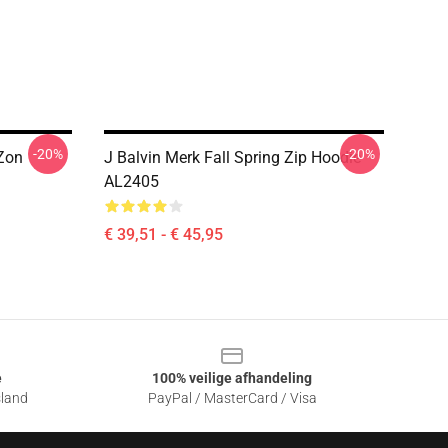
-20%
-20%
Zon
J Balvin Merk Fall Spring Zip Hoodie
AL2405
€ 39,51 - € 45,95
e
100% veilige afhandeling
sland
PayPal / MasterCard / Visa