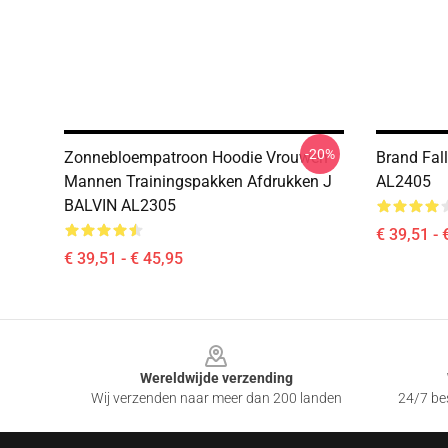
-20%
Zonnebloempatroon Hoodie Vrouwen
Brand Fall
Mannen Trainingspakken Afdrukken J
AL2405
BALVIN AL2305
€ 39,51 - 
€ 39,51 - € 45,95
Footer
Wereldwijde verzending
Wij verzenden naar meer dan 200 landen
24/7 bes