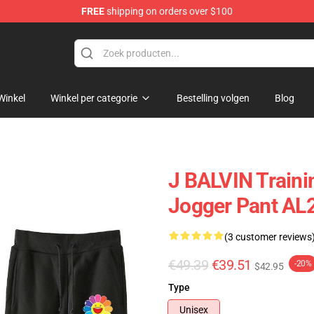
FREE
shipping on orders over $100
Winkel
Winkel per categorie
Bestelling volgen
Blog
J BALVIN Train
Jogger Pant AL
(3 customer reviews
€49.39
€39.51
-20%
$42.95
Type
Unisex