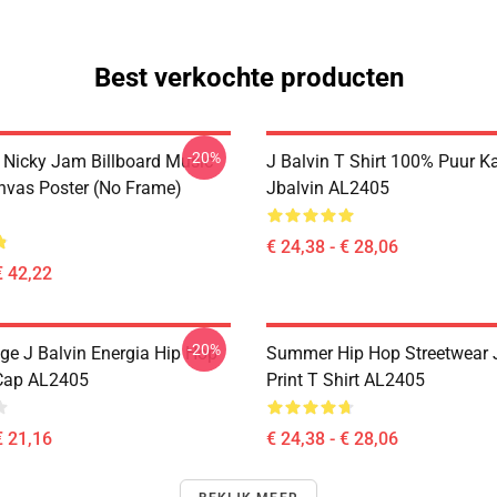
Best verkochte producten
-20%
& Nicky Jam Billboard Music
J Balvin T Shirt 100% Puur K
vas Poster (No Frame)
Jbalvin AL2405
€ 24,38 - € 28,06
€ 42,22
-20%
ge J Balvin Energia Hip Hop
Summer Hip Hop Streetwear J
Cap AL2405
Print T Shirt AL2405
€ 21,16
€ 24,38 - € 28,06