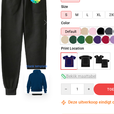
Size
S
M
L
XL
2X
Color
Default
Print Location
blank template
Bekijk maattabel
Quantity
TOE
Deze uitverkoop eindigt 