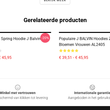
BEKIJK MEER
Gerelateerde producten
-20%
 Spring Hoodie J Balvin
Populaire J BALVIN Hoodies 
Bloemen Vrouwen AL2405
€ 45,95
€ 39,51 - € 45,95
Winkel met vertrouwen
Internationale garanti
chermd van klikken tot levering
Aangeboden in het gebruik