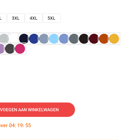
L
3XL
4XL
5XL
VOEGEN AAN WINKELWAGEN
over
04
:
19
:
54