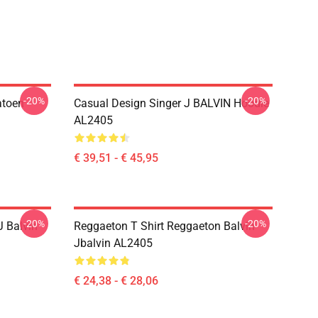
-20%
-20%
atoen
Casual Design Singer J BALVIN Hoodie
AL2405
€ 39,51 - € 45,95
-20%
-20%
 Balvin
Reggaeton T Shirt Reggaeton Balvin
Jbalvin AL2405
€ 24,38 - € 28,06