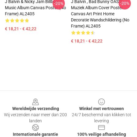
J Balvin & Nicky Jam Billboard
J Balvin , Bad Bunny OASIS
-20%
-20%
Music Album Canvas Poster (No
Muziek Album Cover Poster
Frame) AL2405
Canvas Art Print Home
Decoratie Wandschildering (No
Frame) AL2405
€ 18,21 - € 42,22
€ 18,21 - € 42,22
Footer
Wereldwijde verzending
Winkel met vertrouwen
Wij verzenden naar meer dan 200
24/7 beschermd van klikken tot
landen
levering
Internationale garantie
100% veilige afhandeling