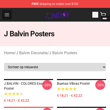
FREE
shipping on orders over $100
J Balvin Store - Official J Balvin Merchandise Shop
Open menu
J Balvin Posters
Home
/
J Balvin Decoratie
/
J Balvin Posters
J BALVIN - COLORES Essential
Buenas Vibras Poster
-20%
-20%
Poster
€ 18,21 - € 42,22
€ 18,21 - € 42,22