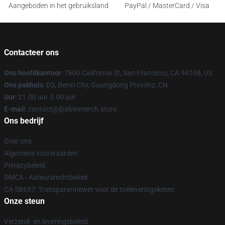
Aangeboden in het gebruiksland
PayPal / MasterCard / Visa
Contacteer ons
Ons hoofdkantoor
: 7600 California St, San Francisco, CA 94108, US
Ons pakhuis
: D3, Benxi City, Guangdong Provënz, CN
Uur
: 21.00 uur 5.00 uur
E-mail
: contact@jbalvinmerch.store
Ons bedrijf
Over ons
Algemene voorwaarden
Privacybeleid
DMCA - Auteursrechtbeleid
CA SB657: Transparantiewet voor de toeleveringsketen
Onze steun
Verzend- en leveringsbeleid