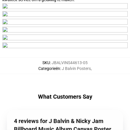
SKU
:
JBALVINS44613-05
Categorieën
:
J Balvin Posters
,
What Customers Say
4 reviews for J Balvin & Nicky Jam
Billboard Music Album Canvas Poster