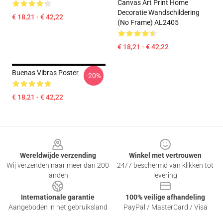
Canvas Art Print Home
Decoratie Wandschildering
€ 18,21 - € 42,22
(No Frame) AL2405
€ 18,21 - € 42,22
Buenas Vibras Poster
-20%
€ 18,21 - € 42,22
Footer
Wereldwijde verzending
Winkel met vertrouwen
Wij verzenden naar meer dan 200
24/7 beschermd van klikken tot
landen
levering
Internationale garantie
100% veilige afhandeling
Aangeboden in het gebruiksland
PayPal / MasterCard / Visa