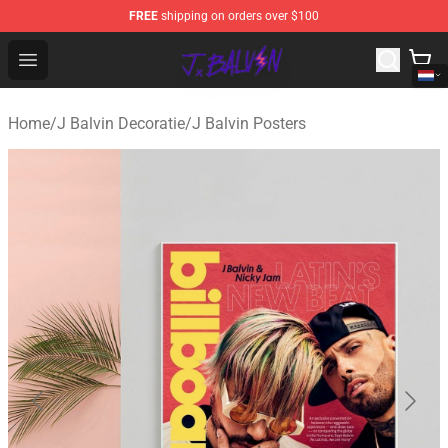
FREE
shipping on orders over $100
J Balvin Store - Official J Balvin Merchandise Shop
Open menu
Home
/
J Balvin Decoratie
/
J Balvin Posters