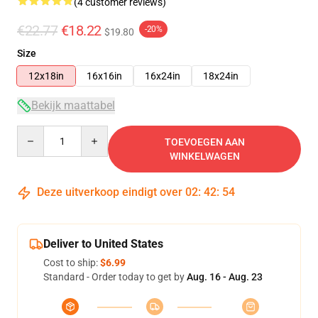
(4 customer reviews)
€22.77
€18.22
-20%
$19.80
Size
12x18in
16x16in
16x24in
18x24in
Bekijk maattabel
Quantity
TOEVOEGEN AAN
WINKELWAGEN
Deze uitverkoop eindigt over
02
:
42
:
54
Deliver to United States
Cost to ship:
$6.99
Standard - Order today to get by
Aug. 16 - Aug. 23