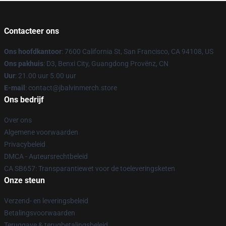
Contacteer ons
Ons hoofdkantoor
: 7600 California St, San Francisco, CA 94108, US
Ons pakhuis
: D3, Benxi City, Guangdong Provënz, CN
Uur
: 21.00 uur 5.00 uur
E-mail
: contact@jbalvinmerch.store
Ons bedrijf
Over ons
Algemene voorwaarden
Privacybeleid
DMCA - Auteursrechtbeleid
CA SB657: Transparantiewet voor de toeleveringsketen
Onze steun
Verzend- en leveringsbeleid
Betalingsvoorwaarden
Teruggave & terugbetalingsbeleid