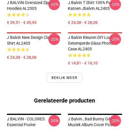
J BALVIN Oversized Zipper
J Balvin T Shirt 100% Puur
-20%
-20%
Hoodies AL2305
Katoen Jbalvin AL2405
€ 39,51 - € 45,95
€ 24,38 - € 28,06
J Balvin New Design Classic T-
J Balvin Kleuren DIY Luxe
-20%
-20%
Shirt AL2405
Getemperde Glass Phone
Case AL2405
€ 24,38 - € 28,06
€ 14,81 - € 16,10
BEKIJK MEER
Gerelateerde producten
J BALVIN - COLORES
J Balvin , Bad Bunny OASIS
-20%
-20%
Essential Poster
Muziek Album Cover Poster