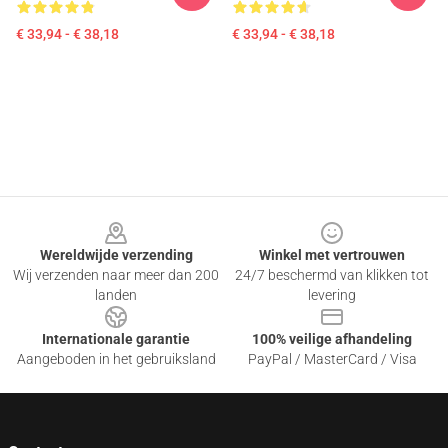
€ 33,94 - € 38,18
€ 33,94 - € 38,18
Footer
Wereldwijde verzending
Winkel met vertrouwen
Wij verzenden naar meer dan 200
24/7 beschermd van klikken tot
landen
levering
Internationale garantie
100% veilige afhandeling
Aangeboden in het gebruiksland
PayPal / MasterCard / Visa