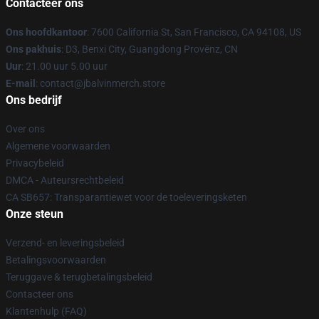
Contacteer ons
Ons hoofdkantoor
: 7600 California St, San Francisco, CA 94108, US
Ons pakhuis
: D3, Benxi City, Guangdong Provënz, CN
Uur
: 21.00 uur 5.00 uur
E-mail
: contact@jbalvinmerch.store
Ons bedrijf
Over ons
Algemene voorwaarden
Privacybeleid
DMCA - Auteursrechtbeleid
CA SB657: Transparantiewet voor de toeleveringsketen
Onze steun
Verzend- en leveringsbeleid
Betalingsvoorwaarden
Teruggave & terugbetalingsbeleid
Contacteer ons
Klantenhulp (FAQ)