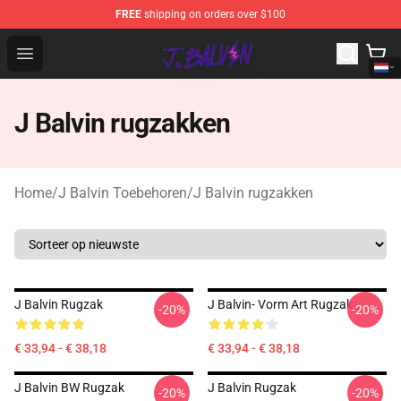
FREE
shipping on orders over $100
J Balvin Store - Official J Balvin Merchandise Shop
Open menu
J Balvin rugzakken
Home
/
J Balvin Toebehoren
/
J Balvin rugzakken
J Balvin Rugzak
J Balvin- Vorm Art Rugzak
-20%
-20%
€ 33,94 - € 38,18
€ 33,94 - € 38,18
J Balvin BW Rugzak
J Balvin Rugzak
-20%
-20%