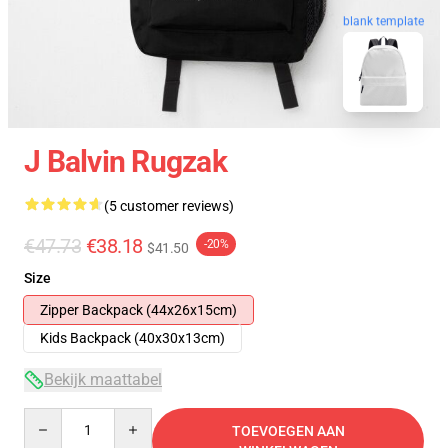
blank template
J Balvin Rugzak
(5 customer reviews)
€47.73
€38.18
-20%
$41.50
Size
Zipper Backpack (44x26x15cm)
Kids Backpack (40x30x13cm)
Bekijk maattabel
Quantity
TOEVOEGEN AAN