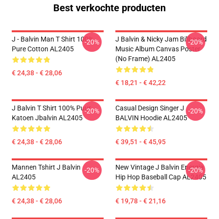
Best verkochte producten
J - Balvin Man T Shirt 100%
J Balvin & Nicky Jam Billboard
-20%
-20%
Pure Cotton AL2405
Music Album Canvas Poster
(No Frame) AL2405
€ 24,38 - € 28,06
€ 18,21 - € 42,22
J Balvin T Shirt 100% Puur
Casual Design Singer J
-20%
-20%
Katoen Jbalvin AL2405
BALVIN Hoodie AL2405
€ 24,38 - € 28,06
€ 39,51 - € 45,95
Mannen Tshirt J Balvin
New Vintage J Balvin Energia
-20%
-20%
AL2405
Hip Hop Baseball Cap AL2405
€ 24,38 - € 28,06
€ 19,78 - € 21,16