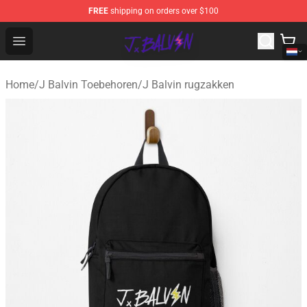
FREE
shipping on orders over $100
J Balvin Store - Official J Balvin Merchandise Shop
Open menu
Home
/
J Balvin Toebehoren
/
J Balvin rugzakken