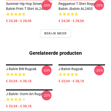
Summer Hip Hop Streetwear J
Reggaeton T Shirt Reggaeton
-20%
-20%
Balvin Print T Shirt AL2405
Balvin Jbalvin AL2405
€ 24,38 - € 28,06
€ 24,38 - € 28,06
BEKIJK MEER
Gerelateerde producten
J Balvin BW Rugzak
J Balvin Rugzak
-20%
-20%
€ 33,94 - € 38,18
€ 33,94 - € 38,18
J Balvin- Vorm Art Rugzak
-20%
€ 33,94 - € 38,18