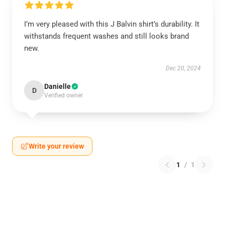
I’m very pleased with this J Balvin shirt’s durability. It
withstands frequent washes and still looks brand
new.
Dec 20, 2024
Danielle
D
Verified owner
Write your review
1
/
1