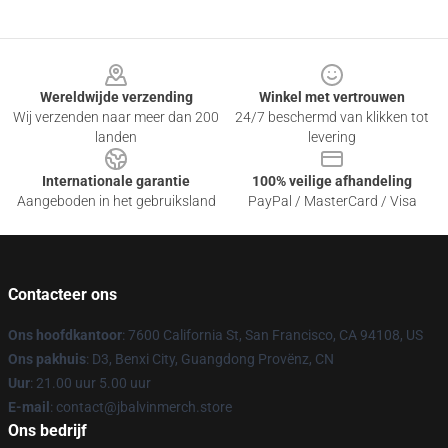
Footer
Wereldwijde verzending
Winkel met vertrouwen
Wij verzenden naar meer dan 200
24/7 beschermd van klikken tot
landen
levering
Internationale garantie
100% veilige afhandeling
Aangeboden in het gebruiksland
PayPal / MasterCard / Visa
Contacteer ons
Ons hoofdkantoor
: 7600 California St, San Francisco, CA 94108, US
Ons pakhuis
: D3, Benxi City, Guangdong Provënz, CN
Uur
: 21.00 uur 5.00 uur
E-mail
: contact@jbalvinmerch.store
Ons bedrijf