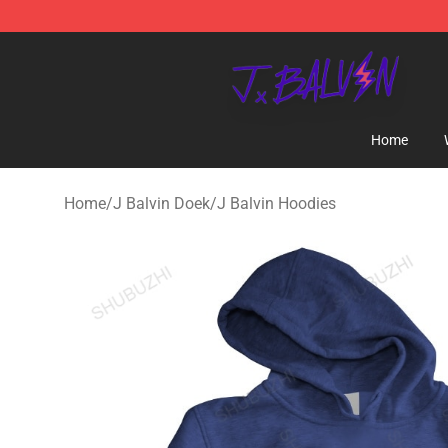
J Balvin Store - Official J Balvin Merchandise Shop
Home
Home
/
J Balvin Doek
/
J Balvin Hoodies