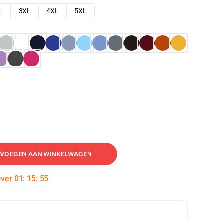
L
3XL
4XL
5XL
VOEGEN AAN WINKELWAGEN
over
01
:
15
:
54