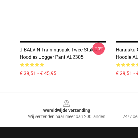
-20%
J BALVIN Trainingspak Twee Stukken
Harajuku 
Hoodies Jogger Pant AL2305
Hoodie A
€ 39,51 - € 45,95
€ 39,51 - 
Footer
Wereldwijde verzending
Wij verzenden naar meer dan 200 landen
24/7 bes