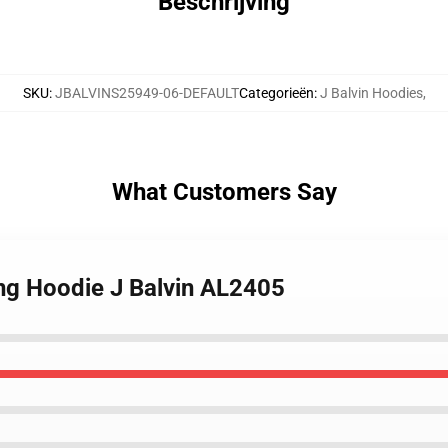
Beschrijving
SKU
:
JBALVINS25949-06-DEFAULT
Categorieën
:
J Balvin Hoodies
,
What Customers Say
ing Hoodie J Balvin AL2405