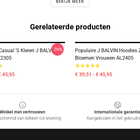
BEKIJK MEER
Gerelateerde producten
-20%
Casual 's Kleren J BALVIN
Populaire J BALVIN Hoodies 
L2305
Bloemen Vrouwen AL2405
€ 45,95
€ 39,51 - € 45,95
Winkel met vertrouwen
Internationale garanti
chermd van klikken tot levering
Aangeboden in het gebruik