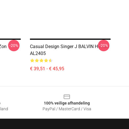
-20%
-20%
Zon
Casual Design Singer J BALVIN Hoodie
AL2405
€ 39,51 - € 45,95
e
100% veilige afhandeling
sland
PayPal / MasterCard / Visa