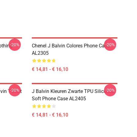
-20%
-20%
othing
Chenel J Balvin Colores Phone Case
AL2305
€ 14,81 - € 16,10
-20%
-20%
in T-Shirt
J Balvin Kleuren Zwarte TPU Siliconen
Soft Phone Case AL2405
€ 14,81 - € 16,10