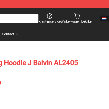
Klantenservice
Winkelwagen bekijken
Contact
ng Hoodie J Balvin AL2405
)