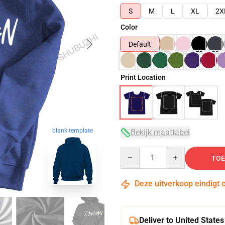
S
M
L
XL
2X
Color
Default
Print Location
blank template
Bekijk maattabel
Quantity
TOE
Deze uitverkoop eindigt 
Deliver to United States