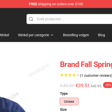
FREE
shipping on orders over $100
Winkel
Winkel per categorie
Bestelling volgen
Blog
Brand Fall Spri
(1 customer reviews
€49.39
€39.51
-20%
$42.95
Type
Unisex
Size