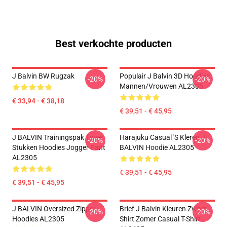
Best verkochte producten
J Balvin BW Rugzak
Populair J Balvin 3D Hoodies
-20%
-20%
Mannen/vrouwen AL2305
€ 33,94 - € 38,18
€ 39,51 - € 45,95
J BALVIN Trainingspak Twee
Harajuku Casual 's Kleren J
-20%
-20%
Stukken Hoodies Jogger Pant
BALVIN Hoodie AL2305
AL2305
€ 39,51 - € 45,95
€ 39,51 - € 45,95
J BALVIN Oversized Zipper
Brief J Balvin Kleuren Zwart
-20%
-20%
Hoodies AL2305
Shirt Zomer Casual T-Shirt