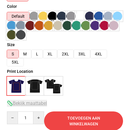
Color
Default
Size
S
M
L
XL
2XL
3XL
4XL
5XL
Print Location
Bekijk maattabel
Quantity
TOEVOEGEN AAN
WINKELWAGEN