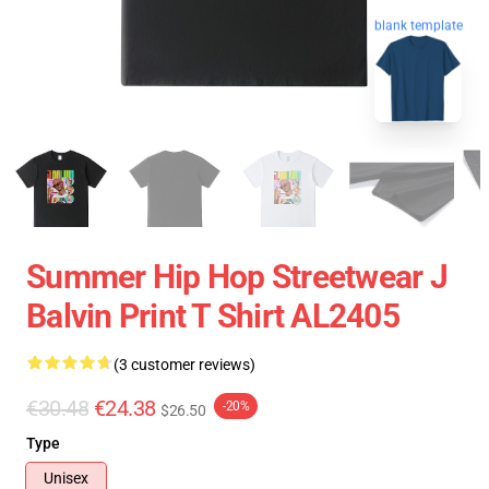
blank template
Summer Hip Hop Streetwear J
Balvin Print T Shirt AL2405
(3 customer reviews)
€30.48
€24.38
-20%
$26.50
Type
Unisex