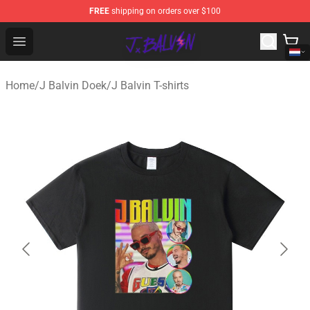
FREE
shipping on orders over $100
J Balvin Store - Official J Balvin Merchandise Shop
Open menu
Home
/
J Balvin Doek
/
J Balvin T-shirts