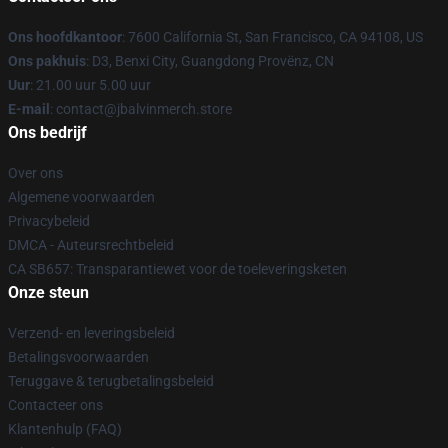
Ons hoofdkantoor
: 7600 California St, San Francisco, CA 94108, US
Ons pakhuis
: D3, Benxi City, Guangdong Provënz, CN
Uur
: 21.00 uur 5.00 uur
E-mail
: contact@jbalvinmerch.store
Ons bedrijf
Over ons
Algemene voorwaarden
Privacybeleid
DMCA - Auteursrechtbeleid
CA SB657: Transparantiewet voor de toeleveringsketen
Onze steun
Verzend- en leveringsbeleid
Betalingsvoorwaarden
Teruggave & terugbetalingsbeleid
Contacteer ons
Klantenhulp (FAQ)