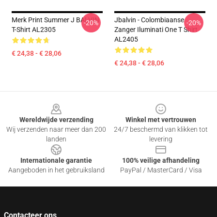
Merk Print Summer J BALVIN
Jbalvin - Colombiaanse
-20%
-20%
T-Shirt AL2305
Zanger Iluminati One T Shirt
AL2405
€ 24,38 - € 28,06
€ 24,38 - € 28,06
Footer
Wereldwijde verzending
Winkel met vertrouwen
Wij verzenden naar meer dan 200
24/7 beschermd van klikken tot
landen
levering
Internationale garantie
100% veilige afhandeling
Aangeboden in het gebruiksland
PayPal / MasterCard / Visa
Contacteer ons