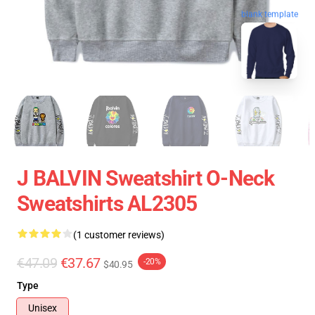
blank template
J BALVIN Sweatshirt O-Neck
Sweatshirts AL2305
(1 customer reviews)
€47.09
€37.67
-20%
$40.95
Type
Unisex