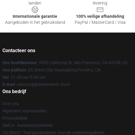
landen
levering
Internationale garantie
100% veilige afhandeling
Aangeboden in het gebruiksland
PayPal / MasterCard / Visa
Contacteer ons
Ons hoofdkantoor
: 7600 California St, San Francisco, CA 94108, US
Ons pakhuis
: D3, Benxi City, Guangdong Provënz, CN
Uur
: 21.00 uur 5.00 uur
E-mail
: contact@jbalvinmerch.store
Ons bedrijf
Over ons
Algemene voorwaarden
Privacybeleid
DMCA - Auteursrechtbeleid
CA SB657: Transparantiewet voor de toeleveringsketen