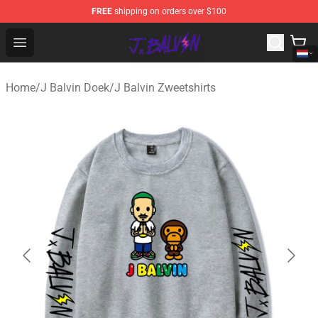
FREE
shipping on orders over $100
J Balvin Store - Official J Balvin Merchandise Shop
Open menu
Home
/
J Balvin Doek
/
J Balvin Zweetshirts