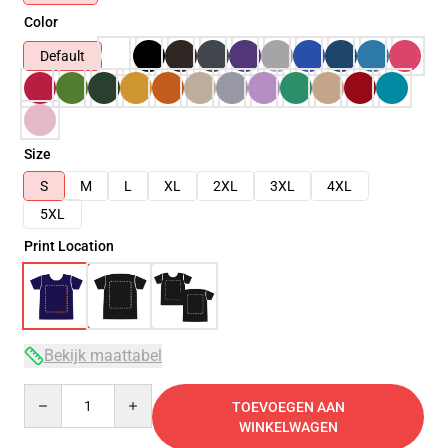
Color
Default
Size
S
M
L
XL
2XL
3XL
4XL
5XL
Print Location
Bekijk maattabel
Quantity
TOEVOEGEN AAN
WINKELWAGEN