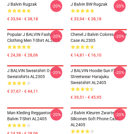
J Balvin Rugzak
J Balvin BW Rugzak
-20%
-20%
€ 33,94 - € 38,18
€ 33,94 - € 38,18
Popular J BALVIN Fashion
Chenel J Balvin Colores Phone
-20%
-20%
Clothing Men T-Shirt AL2305
Case AL2305
€ 24,38 - € 28,06
€ 14,81 - € 16,10
J BALVIN Sweatshirt O-Neck
J BALVIN Hoodie Sun Flowers
-20%
-20%
Sweatshirts AL2305
Streetwear Harajuku
Sweatshirt AL2405
€ 37,67 - € 44,11
€ 39,51 - € 45,95
Man Kleding Reggaeton J
J Balvin Kleuren Zwarte TPU
-20%
-20%
Balvin T-Shirt AL2405
Siliconen Soft Phone Case
AL2405
€ 24,38 - € 28,06