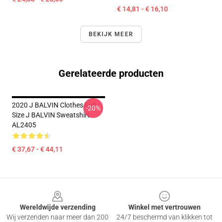
€ 14,81 - € 16,10
BEKIJK MEER
Gerelateerde producten
2020 J BALVIN Clothes Full
-20%
Size J BALVIN Sweatshirt
AL2405
€ 37,67 - € 44,11
Footer
Wereldwijde verzending
Winkel met vertrouwen
Wij verzenden naar meer dan 200
24/7 beschermd van klikken tot