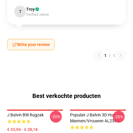
Troy
T
Verified owner
Write your review
1
/
1
Best verkochte producten
J Balvin BW Rugzak
Populair J Balvin 3D Hoodies
-20%
-20%
Mannen/vrouwen AL2305
€ 33,94 - € 38,18