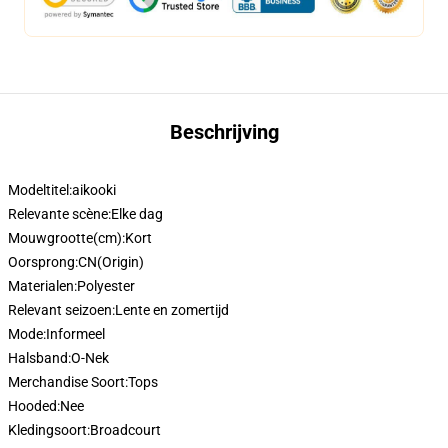
Beschrijving
Modeltitel:
aikooki
Relevante scène:
Elke dag
Mouwgrootte(cm):
Kort
Oorsprong:
CN(Origin)
Materialen:
Polyester
Relevant seizoen:
Lente en zomertijd
Mode:
Informeel
Halsband:
O-Nek
Merchandise Soort:
Tops
Hooded:
Nee
Kledingsoort:
Broadcourt