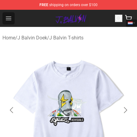
FREE
shipping on orders over $100
J Balvin Store - Official J Balvin Merchandise Shop
Open menu
Home
/
J Balvin Doek
/
J Balvin T-shirts