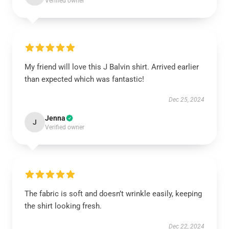
Verified owner
My friend will love this J Balvin shirt. Arrived earlier
than expected which was fantastic!
Dec 25, 2024
Jenna
J
Verified owner
The fabric is soft and doesn’t wrinkle easily, keeping
the shirt looking fresh.
Dec 22, 2024