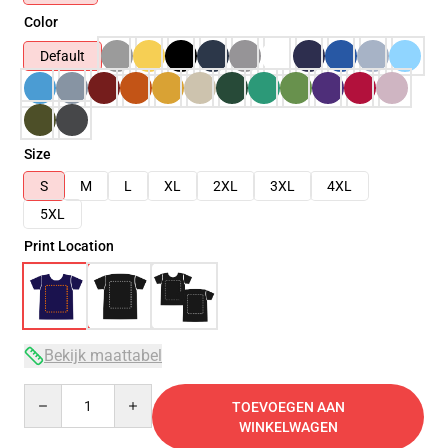
Color
Default
Size
S
M
L
XL
2XL
3XL
4XL
5XL
Print Location
Bekijk maattabel
Quantity
TOEVOEGEN AAN
WINKELWAGEN