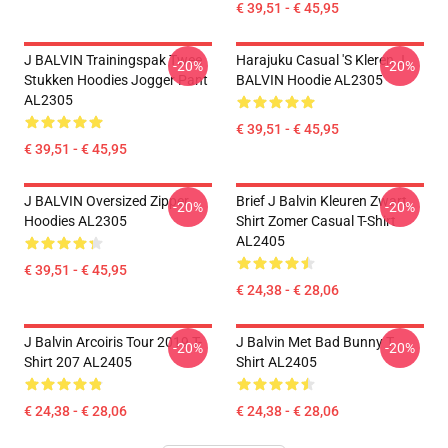
€ 39,51 - € 45,95
J BALVIN Trainingspak Twee
Harajuku Casual 's Kleren J
-20%
-20%
Stukken Hoodies Jogger Pant
BALVIN Hoodie AL2305
AL2305
€ 39,51 - € 45,95
€ 39,51 - € 45,95
J BALVIN Oversized Zipper
Brief J Balvin Kleuren Zwart
-20%
-20%
Hoodies AL2305
Shirt Zomer Casual T-Shirt
AL2405
€ 39,51 - € 45,95
€ 24,38 - € 28,06
J Balvin Arcoiris Tour 2019 T-
J Balvin Met Bad Bunny T
-20%
-20%
Shirt 207 AL2405
Shirt AL2405
€ 24,38 - € 28,06
€ 24,38 - € 28,06