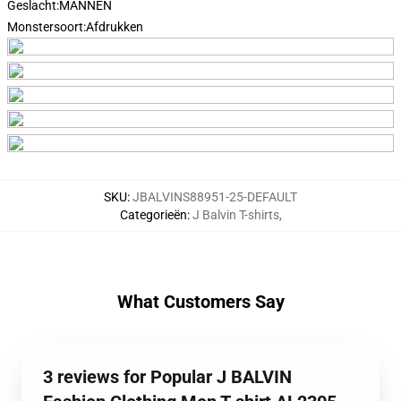
Geslacht:
MANNEN
Monstersoort:
Afdrukken
SKU
:
JBALVINS88951-25-DEFAULT
Categorieën
:
J Balvin T-shirts
,
What Customers Say
3 reviews for Popular J BALVIN