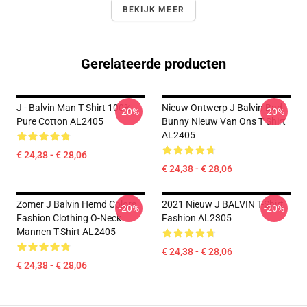
BEKIJK MEER
Gerelateerde producten
J - Balvin Man T Shirt 100%
Nieuw Ontwerp J Balvin Bad
-20%
-20%
Pure Cotton AL2405
Bunny Nieuw Van Ons T Shirt
AL2405
€ 24,38 - € 28,06
€ 24,38 - € 28,06
Zomer J Balvin Hemd Colors
2021 Nieuw J BALVIN T-Shirt
-20%
-20%
Fashion Clothing O-Neck
Fashion AL2305
Mannen T-Shirt AL2405
€ 24,38 - € 28,06
€ 24,38 - € 28,06