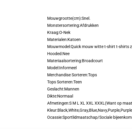
Mouwgrootte(cm):
Snel.
Monstersortering:
Afdrukken
Kraag:
O-Nek
Materialen:
Katoen
Mouwmodel:
Quick mouw witte t-shirt t-shirts z
Hooded:
Nee
Materiaalsortering:
Broadcourt
Model:
Informeel
Merchandise Sorteren:
Tops
Tops Sorteren:
Teen
Geslacht:
Mannen
Dikte:
Normaal
Afmetingen:
S M L XL XXL XXXL(Want op maa
Kleur:
Black,White,Gray,Blue,Navy,Purple,Purple
Ocassie:
Sportlidmaatschap/Sociale bijeenko