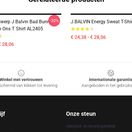
-20%
werp J Balvin Bad Bunny
J.BALVIN Energy Sweat T-Shi
 Ons T Shirt AL2405
€ 24,38 - € 28,06
€ 28,06
Winkel met vertrouwen
Internationale garanti
chermd van klikken tot levering
Aangeboden in het gebruik
jf
Onze steun
Verzend- en leveringsbeleid