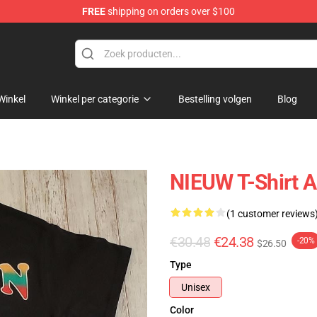
FREE
shipping on orders over $100
Winkel
Winkel per categorie
Bestelling volgen
Blog
NIEUW T-Shirt 
(1 customer reviews
€30.48
€24.38
-20%
$26.50
Type
Unisex
Color