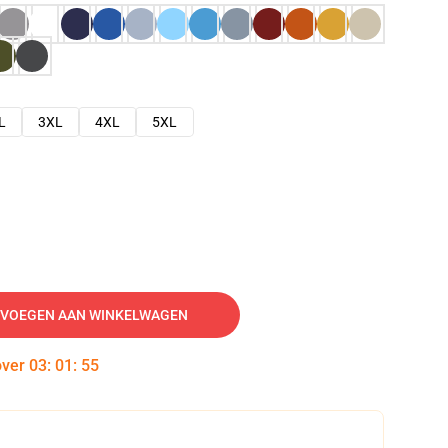
L
3XL
4XL
5XL
VOEGEN AAN WINKELWAGEN
over
03
:
01
:
54