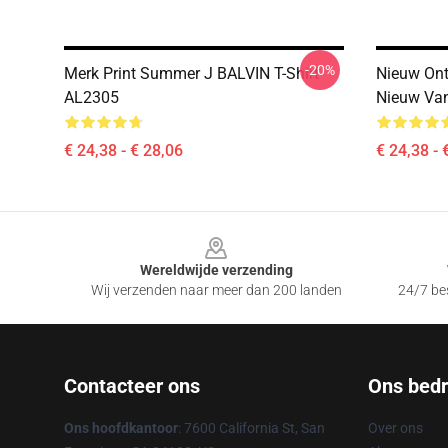
-20%
Merk Print Summer J BALVIN T-Shirt
Nieuw Ont
AL2305
Nieuw Van
€ 24,38 - € 28,06
€ 24,38 - 
Footer
Wereldwijde verzending
Wij verzenden naar meer dan 200 landen
24/7 bes
Contacteer ons
Ons bedri
Ons hoofdkantoor
: 7600 California St, San
Over ons