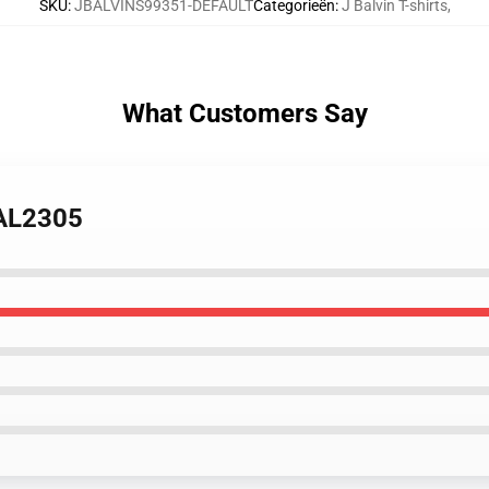
SKU
:
JBALVINS99351-DEFAULT
Categorieën
:
J Balvin T-shirts
,
What Customers Say
 AL2305