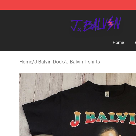
J Balvin Store - Official J Balvin Merchandise Shop
Home
Home
/
J Balvin Doek
/
J Balvin T-shirts