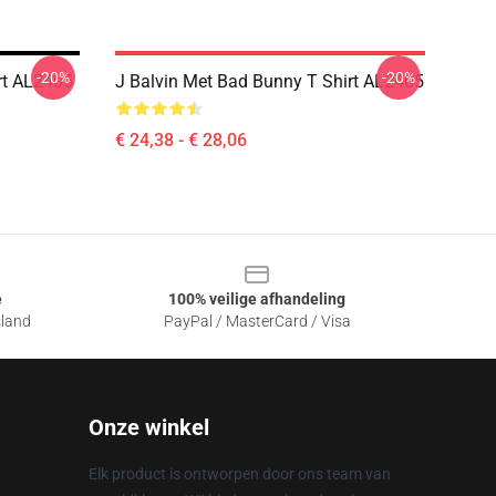
-20%
-20%
rt AL2405
J Balvin Met Bad Bunny T Shirt AL2405
€ 24,38 - € 28,06
e
100% veilige afhandeling
sland
PayPal / MasterCard / Visa
Onze winkel
Elk product is ontworpen door ons team van