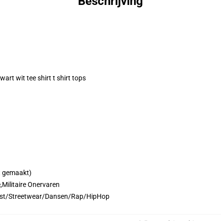
Beschrijving
wart wit tee shirt t shirt tops
t gemaakt)
,Militaire Onervaren
mst/Streetwear/Dansen/Rap/HipHop