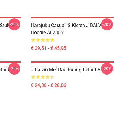
-20%
-20%
 Stukken
Harajuku Casual 's Kleren J BALVIN
Hoodie AL2305
€ 39,51 - € 45,95
-20%
-20%
Shirt 207
J Balvin Met Bad Bunny T Shirt AL2405
€ 24,38 - € 28,06