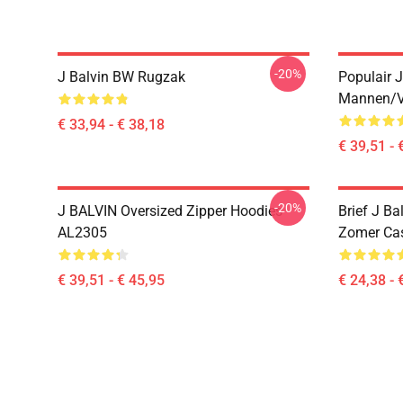
-20%
J Balvin BW Rugzak
Populair 
Mannen/v
€ 33,94 - € 38,18
€ 39,51 - 
-20%
J BALVIN Oversized Zipper Hoodies
Brief J Ba
AL2305
Zomer Cas
€ 39,51 - € 45,95
€ 24,38 - 