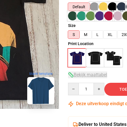
Default
Size
S
M
L
XL
2X
Print Location
blank template
Bekijk maattabel
Quantity
TOE
Deze uitverkoop eindigt 
Deliver to United States