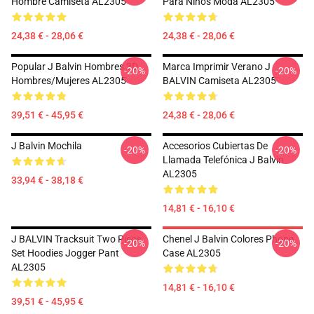
Hombre Camiseta AL2305
Para Niños Moda AL2305
24,38 € - 28,06 €
24,38 € - 28,06 €
Popular J Balvin Hombres 3D
Marca Imprimir Verano J
-20%
-20%
Hombres/mujeres AL2305
BALVIN Camiseta AL2305
39,51 € - 45,95 €
24,38 € - 28,06 €
J Balvin Mochila
Accesorios Cubiertas De
-20%
-20%
Llamada Telefónica J Balvin
AL2305
33,94 € - 38,18 €
14,81 € - 16,10 €
J BALVIN Tracksuit Two Piece
Chenel J Balvin Colores Phone
-20%
-20%
Set Hoodies Jogger Pant
Case AL2305
AL2305
14,81 € - 16,10 €
39,51 € - 45,95 €