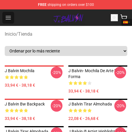
FREE
shipping on orders over $100
J Balvin Store - Official J Balvin Merchandise Shop
Open menu
Inicio
/
Tienda
J Balvin Mochila
J Balvin- Mochila De Arte De
-20%
-20%
Forma
33,94 € - 38,18 €
33,94 € - 38,18 €
J Balvin Bw Backpack
J Balvin Tirar Almohada
-20%
-20%
33,94 € - 38,18 €
22,08 € - 26,68 €
J Balvin Tirar Almohada
J Balvin Ø Artist Highlight Pillow