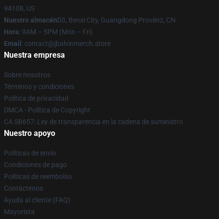
94108, US
Nuestro almacén
D3, Benxi City, Guangdong Provënz, CN
Hora
: 9AM – 5PM (Mon – Fri)
Email
: contact@jbalvinmerch.store
Nuestra empresa
Sobre nosotros
Términos y condiciones
Política de privacidad
DMCA - Política de Copyright
CA SB657: Ley de transparencia en la cadena de suministro
Nuestro apoyo
Políticas de envío
Condiciones de pago
Políticas de reembolso
Contáctenos
Ayuda al cliente (FAQ)
Mayorista