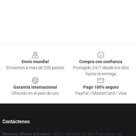
Footer
Envío mundial
Compra con confianza
Enviamos a más de 200 países
Protegido 24/7 desde los clics
hasta la entrega
Garantía internacional
Pago 100% seguro
Ofrecido en el país de uso
PayPal / MasterCard / Visa
Contáctenos
Nuestra oficina principal
: 7600 California St, San Francisco, CA