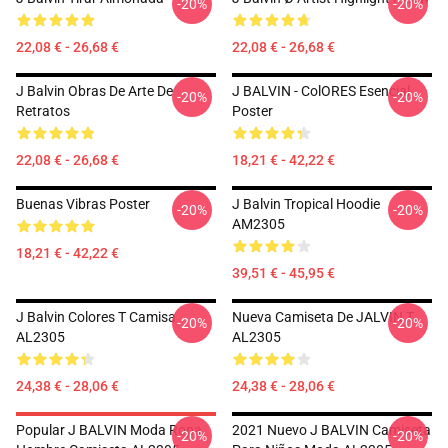
-20%
-20%
22,08 € - 26,68 €
22,08 € - 26,68 €
J Balvin Obras De Arte De
J BALVIN - ColORES Esencial
-20%
-20%
Retratos
Poster
22,08 € - 26,68 €
18,21 € - 42,22 €
Buenas Vibras Poster
J Balvin Tropical Hoodie
-20%
-20%
AM2305
18,21 € - 42,22 €
39,51 € - 45,95 €
J Balvin Colores T Camisa
Nueva Camiseta De JALVIN T
-20%
-20%
AL2305
AL2305
24,38 € - 28,06 €
24,38 € - 28,06 €
Popular J BALVIN Moda Ropa
2021 Nuevo J BALVIN Camiseta
-20%
-20%