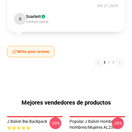
Dec 27, 2024
Scarlett
S
Verified owner
Write your review
1
/
1
Mejores vendedores de productos
J Balvin Bw Backpack
Popular J Balvin Hombres 3D
-20%
-20%
Hombres/mujeres AL2305