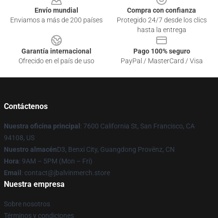
Envío mundial
Compra con confianza
Enviamos a más de 200 países
Protegido 24/7 desde los clics
hasta la entrega
Garantía internacional
Pago 100% seguro
Ofrecido en el país de uso
PayPal / MasterCard / Visa
Contáctenos
Nuestra oficina principal
: 7600 California St, San Francisco, CA
94108, US
Nuestro almacén
D3, Benxi City, Guangdong Provënz, CN
Hora
: 9AM – 5PM (Mon – Fri)
Email
: contact@jbalvinmerch.store
Nuestra empresa
Sobre nosotros
Términos y condiciones