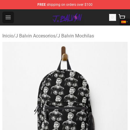
FREE
shipping on orders over $100
J Balvin Store - Official J Balvin Merchandise Shop
Open menu
Inicio
/
J Balvin Accesorios
/
J Balvin Mochilas