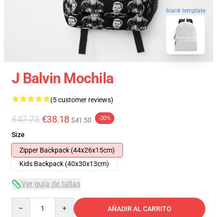
blank template
J Balvin Mochila
(5 customer reviews)
€47.73
€38.18
-20%
$41.50
Size
Zipper Backpack (44x26x15cm)
Kids Backpack (40x30x13cm)
Ver guía de tallas
Quantity
AÑADIR AL CARRITO