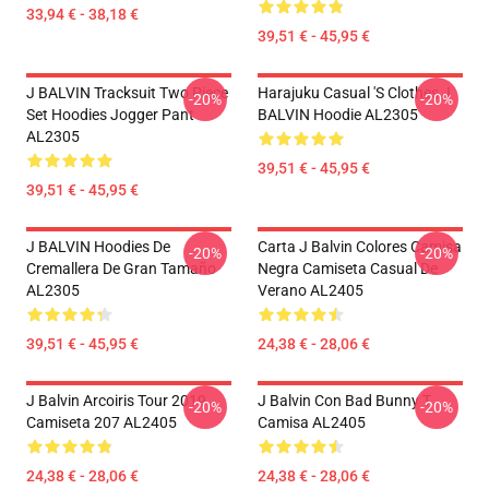
33,94 € - 38,18 €
39,51 € - 45,95 €
J BALVIN Tracksuit Two Piece
Harajuku Casual 's Clothes J
-20%
-20%
Set Hoodies Jogger Pant
BALVIN Hoodie AL2305
AL2305
39,51 € - 45,95 €
39,51 € - 45,95 €
J BALVIN Hoodies De
Carta J Balvin Colores Camisa
-20%
-20%
Cremallera De Gran Tamaño
Negra Camiseta Casual De
AL2305
Verano AL2405
39,51 € - 45,95 €
24,38 € - 28,06 €
J Balvin Arcoiris Tour 2019
J Balvin Con Bad Bunny T
-20%
-20%
Camiseta 207 AL2405
Camisa AL2405
24,38 € - 28,06 €
24,38 € - 28,06 €