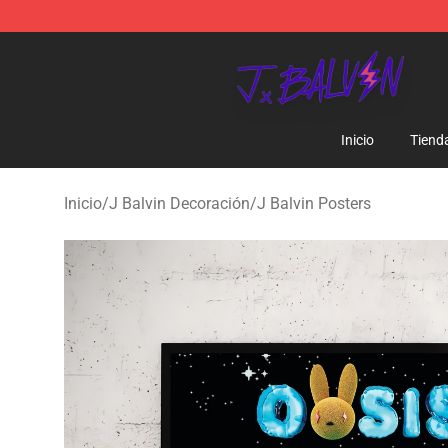
J Balvin Store - Official J Balvin Merchandise Shop
Inicio
Tiend
Inicio
/
J Balvin Decoración
/
J Balvin Posters