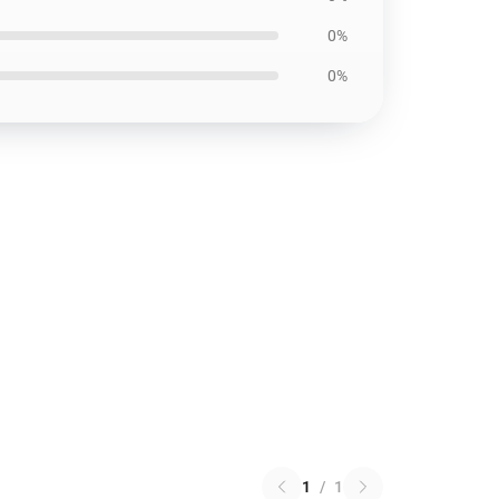
0%
0%
1
/
1