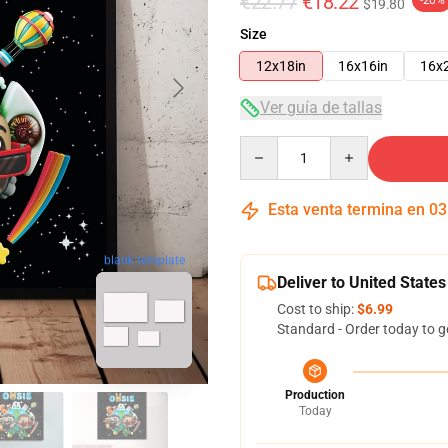
€22.77
€18.22
-20%
$19.80
Size
12x18in
16x16in
16x
Ver guía de tallas
Quantity
Esta venta termina en
03
blank template
Deliver to United States
Cost to ship:
$6.99
Standard - Order today to g
Production
Today