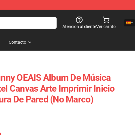
Atención al cliente
Ver carrito
Contacto
Bunny OEAIS Album De Música
el Canvas Arte Imprimir Inicio
ura De Pared (No Marco)
)