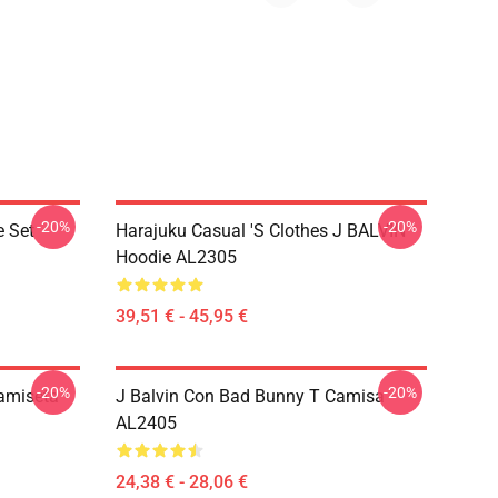
-20%
-20%
e Set
Harajuku Casual 's Clothes J BALVIN
Hoodie AL2305
39,51 € - 45,95 €
-20%
-20%
Camiseta
J Balvin Con Bad Bunny T Camisa
AL2405
24,38 € - 28,06 €