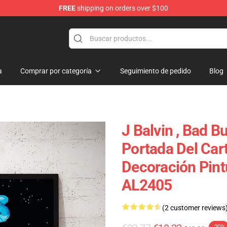
FREE
shipping on orders over $100
a
Comprar por categoría
Seguimiento de pedido
Blog
J Balvin , Bad 
Portada Del Cart
Decoración Pint
AL2405
(2 customer reviews