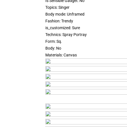
Is Sensible Gadget:
No
Topics:
Singer
Body mode:
Unframed
Fashion:
Trendy
is_customized:
Sure
Technics:
Spray Portray
Form:
Sq.
Body:
No
Materials:
Canvas