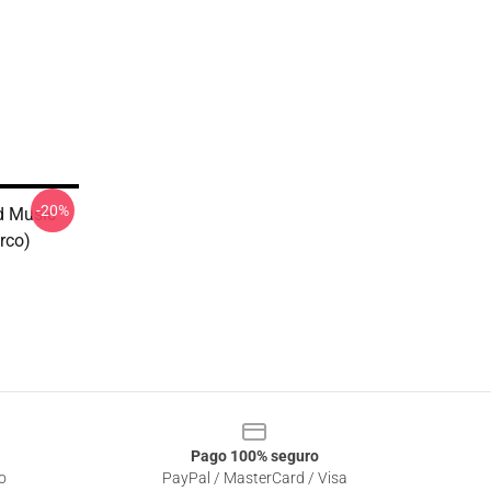
-20%
rd Music
rco)
Pago 100% seguro
o
PayPal / MasterCard / Visa