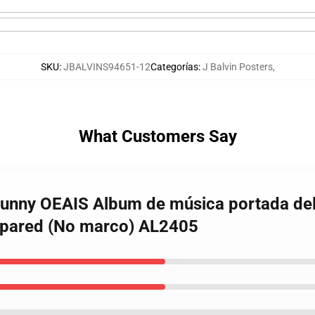
SKU
:
JBALVINS94651-12
Categorías
:
J Balvin Posters
,
What Customers Say
 Bunny OEAIS Album de música portada del
e pared (No marco) AL2405