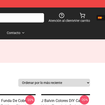
Atención al cliente
Ver carrito
Contacto
-20%
-20%
n Funda De Cobre
J Balvin Colores DIY Caja De