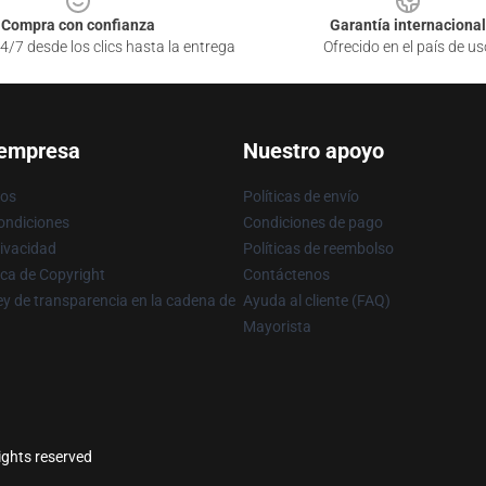
Compra con confianza
Garantía internacional
4/7 desde los clics hasta la entrega
Ofrecido en el país de us
 empresa
Nuestro apoyo
ros
Políticas de envío
ondiciones
Condiciones de pago
rivacidad
Políticas de reembolso
ica de Copyright
Contáctenos
y de transparencia en la cadena de
Ayuda al cliente (FAQ)
Mayorista
rights reserved