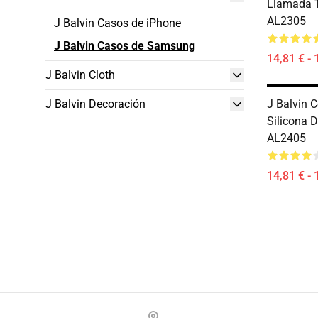
Llamada T
AL2305
J Balvin Casos de iPhone
J Balvin Casos de Samsung
14,81 € - 
J Balvin Cloth
J Balvin Decoración
J Balvin 
Silicona 
AL2405
14,81 € - 
Footer