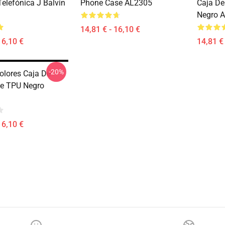
elefónica J Balvin
Phone Case AL2305
Caja De
Negro 
14,81 € - 16,10 €
16,10 €
14,81 € 
-20%
Colores Caja De
De TPU Negro
16,10 €