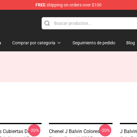
FREE
shipping on orders over $100
a
Comprar por categoría
Seguimiento de pedido
Blog
-20%
-20%
s Cubiertas De
Chenel J Balvin Colores
J Balvi