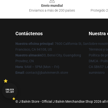
Envío mundial
Enviamos a más de 200 países
Protegido 2
Contáctenos
Nuestra
Nuestra oficina principal
: 7600 California St, San
Sobre nosot
Francisco, CA 94108, US
Términos y c
Nuestro almacén
D3, Benxi City, Guangdong
Política de p
Provënz, CN
DMCA - Polít
Hora
: 9AM – 5PM (Mon – Fri)
CA SB657: Le
Email
: contact@jbalvinmerch.store
suministro
UNLOCK
10% OFF
© J Balvin Store - Official J Balvin Merchandise Shop 2026 all 