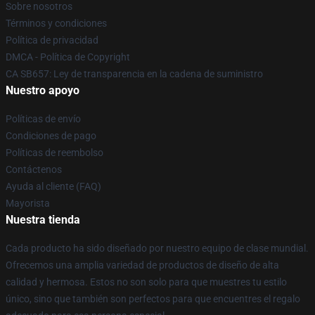
Sobre nosotros
Términos y condiciones
Política de privacidad
DMCA - Política de Copyright
CA SB657: Ley de transparencia en la cadena de suministro
Nuestro apoyo
Políticas de envío
Condiciones de pago
Políticas de reembolso
Contáctenos
Ayuda al cliente (FAQ)
Mayorista
Nuestra tienda
Cada producto ha sido diseñado por nuestro equipo de clase mundial.
Ofrecemos una amplia variedad de productos de diseño de alta
calidad y hermosa. Estos no son solo para que muestres tu estilo
único, sino que también son perfectos para que encuentres el regalo