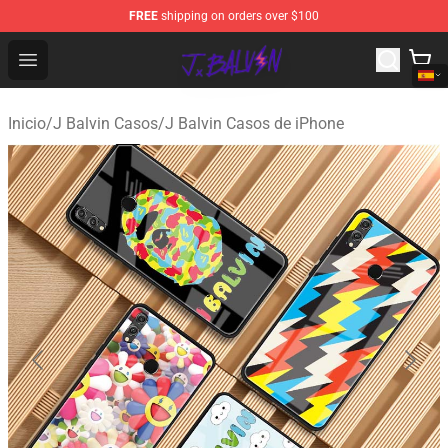
FREE
shipping on orders over $100
J Balvin Store - Official J Balvin Merchandise Shop
Open menu
Inicio
/
J Balvin Casos
/
J Balvin Casos de iPhone