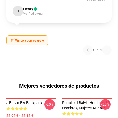
Henry
H
Verified owner
Write your review
1
/
1
Mejores vendedores de productos
J Balvin Bw Backpack
Popular J Balvin Hombres 3D
-20%
-20%
Hombres/mujeres AL2305
33,94 € - 38,18 €