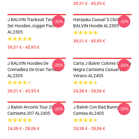
39,51 € - 45,95 €
J BALVIN Tracksuit Two Piece
Harajuku Casual 's Clothes J
-20%
-20%
Set Hoodies Jogger Pant
BALVIN Hoodie AL2305
AL2305
39,51 € - 45,95 €
39,51 € - 45,95 €
J BALVIN Hoodies De
Carta J Balvin Colores Camisa
-20%
-20%
Cremallera De Gran Tamaño
Negra Camiseta Casual De
AL2305
Verano AL2405
39,51 € - 45,95 €
24,38 € - 28,06 €
J Balvin Arcoiris Tour 2019
J Balvin Con Bad Bunny T
-20%
-20%
Camiseta 207 AL2405
Camisa AL2405
24,38 € - 28,06 €
24,38 € - 28,06 €