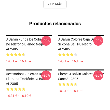
VER MÁS
Productos relacionados
J Balvin Funda De Cobre Caja
J Balvin Colores Caja De
-20%
-20%
De Teléfono Blando Negro
Silicona De TPU Negro
AL2405
AL2405
14,81 € - 16,10 €
14,81 € - 16,10 €
Accesorios Cubiertas De
Chenel J Balvin Colores Phone
-20%
-20%
Llamada Telefónica J Balvin
Case AL2305
AL2305
14,81 € - 16,10 €
14,81 € - 16,10 €