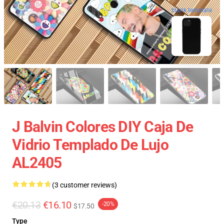
blank template
J Balvin Colores DIY Caja De
Vidrio Templado De Lujo
AL2405
(3 customer reviews)
€20.13
€16.10
-20%
$17.50
Type