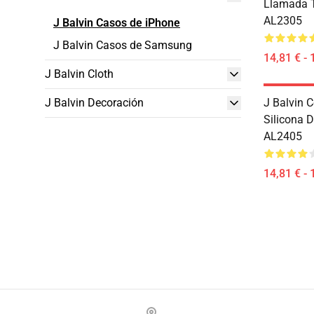
Llamada T
AL2305
J Balvin Casos de iPhone
J Balvin Casos de Samsung
14,81 € - 
J Balvin Cloth
J Balvin Decoración
J Balvin 
Silicona 
AL2405
14,81 € - 
Footer