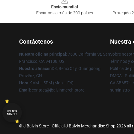
Envío mundial
Enviamos a más de 200 países
Protegido 2
Contáctenos
Nuestra
Nuestra oficina principal
: 7600 California St, San
Sobre nosot
Francisco, CA 94108, US
Términos y c
Nuestro almacén
D3, Benxi City, Guangdong
Política de p
Provënz, CN
DMCA - Polít
Hora
: 9AM – 5PM (Mon – Fri)
CA SB657: Le
Email
: contact@jbalvinmerch.store
suministro
UNLOCK
10% OFF
© J Balvin Store - Official J Balvin Merchandise Shop 2026 all 