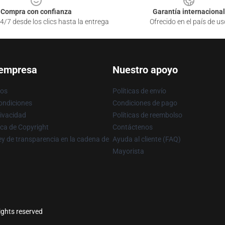
Compra con confianza
Garantía internacional
4/7 desde los clics hasta la entrega
Ofrecido en el país de us
 empresa
Nuestro apoyo
ros
Políticas de envío
ondiciones
Condiciones de pago
rivacidad
Políticas de reembolso
ica de Copyright
Contáctenos
y de transparencia en la cadena de
Ayuda al cliente (FAQ)
Mayorista
rights reserved