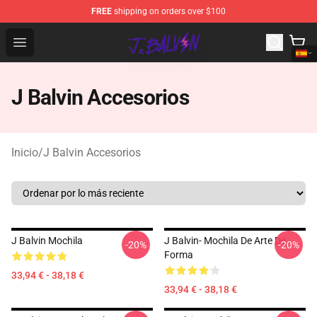
FREE
shipping on orders over $100
J Balvin Store - Official J Balvin Merchandise Shop
Open menu
J Balvin Accesorios
Inicio
/
J Balvin Accesorios
J Balvin Mochila
J Balvin- Mochila De Arte De
-20%
-20%
Forma
33,94 € - 38,18 €
33,94 € - 38,18 €