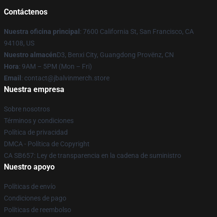
Contáctenos
Nuestra oficina principal
: 7600 California St, San Francisco, CA
94108, US
Nuestro almacén
D3, Benxi City, Guangdong Provënz, CN
Hora
: 9AM – 5PM (Mon – Fri)
Email
: contact@jbalvinmerch.store
Nuestra empresa
Sobre nosotros
Términos y condiciones
Política de privacidad
DMCA - Política de Copyright
CA SB657: Ley de transparencia en la cadena de suministro
Nuestro apoyo
Políticas de envío
Condiciones de pago
Políticas de reembolso