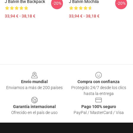
J Balvin Bw Backpack
J Balvin Mochila
-20%
-20%
33,94 € - 38,18 €
33,94 € - 38,18 €
Footer
Envío mundial
Compra con confianza
Enviamos a más de 200 países
Protegido 24/7 desde los clics
hasta la entrega
Garantía internacional
Pago 100% seguro
Ofrecido en el país de uso
PayPal / MasterCard / Visa