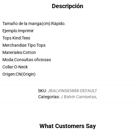
Descripción
Tamaño de la manga(cm):
Rápido.
Ejemplo:
Imprimir
Tops Kind:
Tees
Merchandise Tipo:
Tops
Materiales:
Cotton
Moda:
Consultas oficiosas
Collar:
O-Neck
Origen:
CN(Origin)
SKU
:
JBALVINS65888-DEFAULT
Categorías
:
J Balvin Camisetas
,
What Customers Say