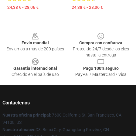
24,38 € - 28,06 €
24,38 € - 28,06 €
Footer
Envío mundial
Compra con confianza
Enviamos a más de 200 países
Protegido 24/7 desde los clics
hasta la entrega
Garantía internacional
Pago 100% seguro
Ofrecido en el país de uso
PayPal / MasterCard / Visa
Contáctenos
Nuestra oficina principal
: 7600 California St, San Francisco, CA
94108, US
Nuestro almacén
D3, Benxi City, Guangdong Provënz, CN