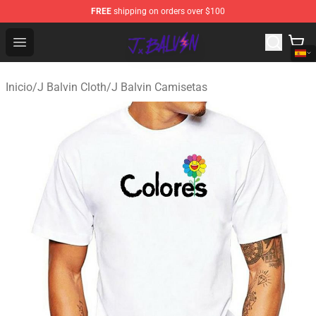
FREE
shipping on orders over $100
J Balvin Store - Official J Balvin Merchandise Shop
Open menu
Inicio
/
J Balvin Cloth
/
J Balvin Camisetas