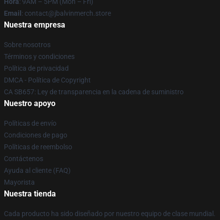
Hora
: 9AM – 5PM (Mon – Fri)
Email
: contact@jbalvinmerch.store
Nuestra empresa
Sobre nosotros
Términos y condiciones
Política de privacidad
DMCA - Política de Copyright
CA SB657: Ley de transparencia en la cadena de suministro
Nuestro apoyo
Políticas de envío
Condiciones de pago
Políticas de reembolso
Contáctenos
Ayuda al cliente (FAQ)
Mayorista
Nuestra tienda
Cada producto ha sido diseñado por nuestro equipo de clase mundial.