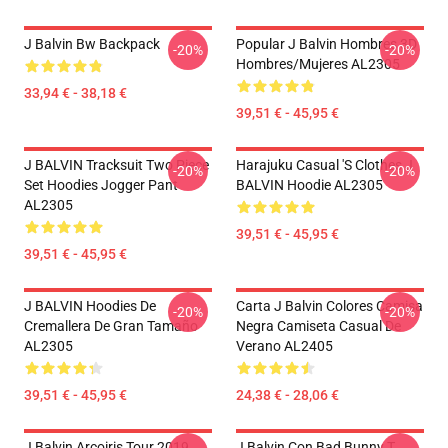
J Balvin Bw Backpack
Popular J Balvin Hombres 3D
-20%
-20%
Hombres/mujeres AL2305
33,94 € - 38,18 €
39,51 € - 45,95 €
J BALVIN Tracksuit Two Piece
Harajuku Casual 's Clothes J
-20%
-20%
Set Hoodies Jogger Pant
BALVIN Hoodie AL2305
AL2305
39,51 € - 45,95 €
39,51 € - 45,95 €
J BALVIN Hoodies De
Carta J Balvin Colores Camisa
-20%
-20%
Cremallera De Gran Tamaño
Negra Camiseta Casual De
AL2305
Verano AL2405
39,51 € - 45,95 €
24,38 € - 28,06 €
J Balvin Arcoiris Tour 2019
J Balvin Con Bad Bunny T