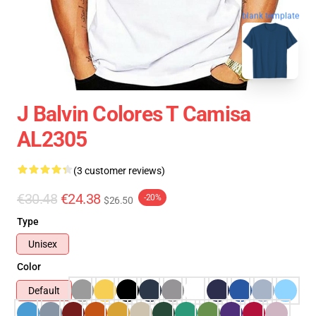
blank template
J Balvin Colores T Camisa
AL2305
(3 customer reviews)
€30.48
€24.38
-20%
$26.50
Type
Unisex
Color
Default