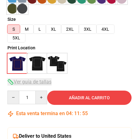
Size
S
M
L
XL
2XL
3XL
4XL
5XL
Print Location
Ver guía de tallas
Quantity
AÑADIR AL CARRITO
Esta venta termina en
04
:
11
:
54
Deliver to United States