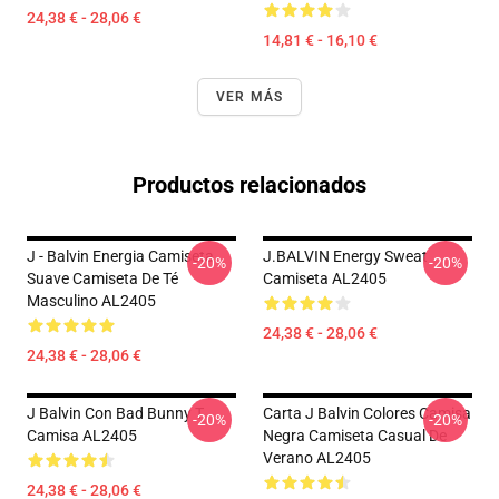
24,38 € - 28,06 €
14,81 € - 16,10 €
VER MÁS
Productos relacionados
J - Balvin Energia Camiseta
J.BALVIN Energy Sweat
-20%
-20%
Suave Camiseta De Té
Camiseta AL2405
Masculino AL2405
24,38 € - 28,06 €
24,38 € - 28,06 €
J Balvin Con Bad Bunny T
Carta J Balvin Colores Camisa
-20%
-20%
Camisa AL2405
Negra Camiseta Casual De
Verano AL2405
24,38 € - 28,06 €