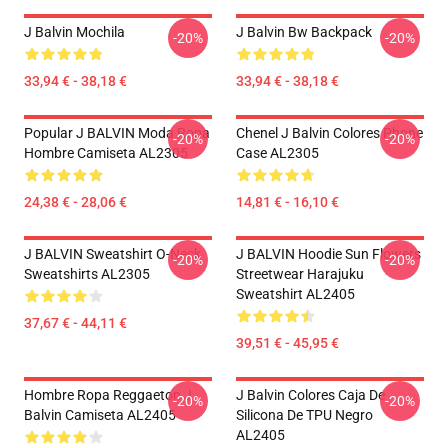
J Balvin Mochila
J Balvin Bw Backpack
-20%
-20%
33,94 € - 38,18 €
33,94 € - 38,18 €
Popular J BALVIN Moda Ropa
Chenel J Balvin Colores Phone
-20%
-20%
Hombre Camiseta AL2305
Case AL2305
24,38 € - 28,06 €
14,81 € - 16,10 €
J BALVIN Sweatshirt O-Neck
J BALVIN Hoodie Sun Flowers
-20%
-20%
Sweatshirts AL2305
Streetwear Harajuku
Sweatshirt AL2405
37,67 € - 44,11 €
39,51 € - 45,95 €
Hombre Ropa Reggaeton J
J Balvin Colores Caja De
-20%
-20%
Balvin Camiseta AL2405
Silicona De TPU Negro
AL2405