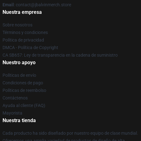
Email
: contact@jbalvinmerch.store
Nuestra empresa
Sobre nosotros
Términos y condiciones
Política de privacidad
DMCA - Política de Copyright
CA SB657: Ley de transparencia en la cadena de suministro
Nuestro apoyo
Políticas de envío
Condiciones de pago
Políticas de reembolso
Contáctenos
Ayuda al cliente (FAQ)
Mayorista
Nuestra tienda
Cada producto ha sido diseñado por nuestro equipo de clase mundial.
Ofrecemos una amplia variedad de productos de diseño de alta