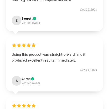
time. I get a lot of compliments on it.
Dec 22, 2024
Everett
E
Verified owner
Using this product was straightforward, and it
produced excellent results immediately.
Dec 21, 2024
Aaron
A
Verified owner