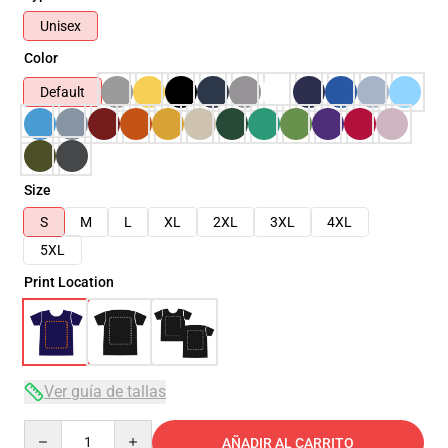
Unisex
Color
Default
Size
S
M
L
XL
2XL
3XL
4XL
5XL
Print Location
Ver guía de tallas
Quantity
AÑADIR AL CARRITO