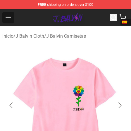
FREE
shipping on orders over $100
J Balvin Store - Official J Balvin Merchandise Shop
Open menu
Inicio
/
J Balvin Cloth
/
J Balvin Camisetas