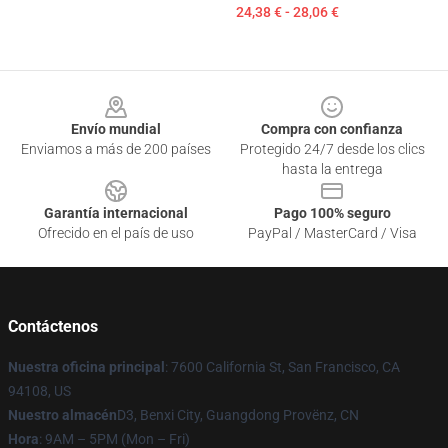
24,38 € - 28,06 €
Footer
Envío mundial
Compra con confianza
Enviamos a más de 200 países
Protegido 24/7 desde los clics
hasta la entrega
Garantía internacional
Pago 100% seguro
Ofrecido en el país de uso
PayPal / MasterCard / Visa
Contáctenos
Nuestra oficina principal
: 7600 California St, San Francisco, CA
94108, US
Nuestro almacén
D3, Benxi City, Guangdong Provënz, CN
Hora
: 9AM – 5PM (Mon – Fri)