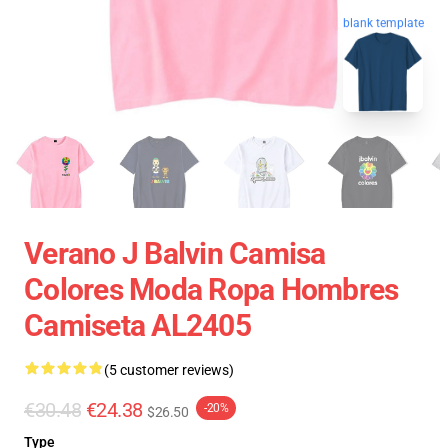
blank template
Verano J Balvin Camisa
Colores Moda Ropa Hombres
Camiseta AL2405
(5 customer reviews)
€30.48
€24.38
-20%
$26.50
Type