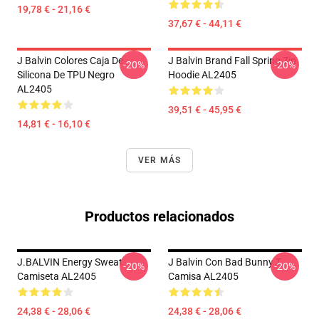
19,78 € - 21,16 €
37,67 € - 44,11 €
J Balvin Colores Caja De
J Balvin Brand Fall Spring Zip
-20%
-20%
Silicona De TPU Negro
Hoodie AL2405
AL2405
39,51 € - 45,95 €
14,81 € - 16,10 €
VER MÁS
Productos relacionados
J.BALVIN Energy Sweat
J Balvin Con Bad Bunny T
-20%
-20%
Camiseta AL2405
Camisa AL2405
24,38 € - 28,06 €
24,38 € - 28,06 €