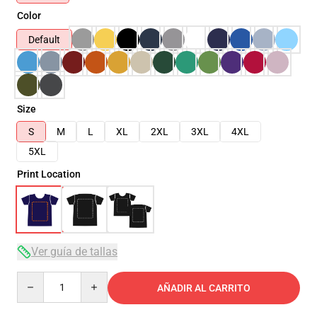
Color
Default
Size
S
M
L
XL
2XL
3XL
4XL
5XL
Print Location
Ver guía de tallas
Quantity
AÑADIR AL CARRITO