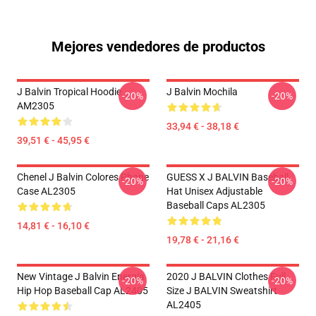
Mejores vendedores de productos
J Balvin Tropical Hoodie
J Balvin Mochila
-20%
-20%
AM2305
33,94 € - 38,18 €
39,51 € - 45,95 €
Chenel J Balvin Colores Phone
GUESS X J BALVIN Baseball
-20%
-20%
Case AL2305
Hat Unisex Adjustable
Baseball Caps AL2305
14,81 € - 16,10 €
19,78 € - 21,16 €
New Vintage J Balvin Energia
2020 J BALVIN Clothes Full
-20%
-20%
Hip Hop Baseball Cap AL2405
Size J BALVIN Sweatshirt
AL2405