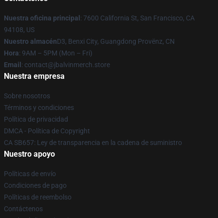
Nuestra oficina principal
: 7600 California St, San Francisco, CA
94108, US
Nuestro almacén
D3, Benxi City, Guangdong Provënz, CN
Hora
: 9AM – 5PM (Mon – Fri)
Email
: contact@jbalvinmerch.store
Nuestra empresa
Sobre nosotros
Términos y condiciones
Política de privacidad
DMCA - Política de Copyright
CA SB657: Ley de transparencia en la cadena de suministro
Nuestro apoyo
Políticas de envío
Condiciones de pago
Políticas de reembolso
Contáctenos