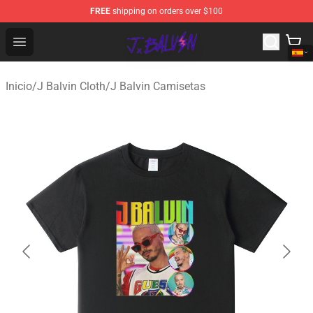
FREE
shipping on orders over $100
J Balvin Store - Official J Balvin Merchandise Shop
Open menu
Inicio
/
J Balvin Cloth
/
J Balvin Camisetas