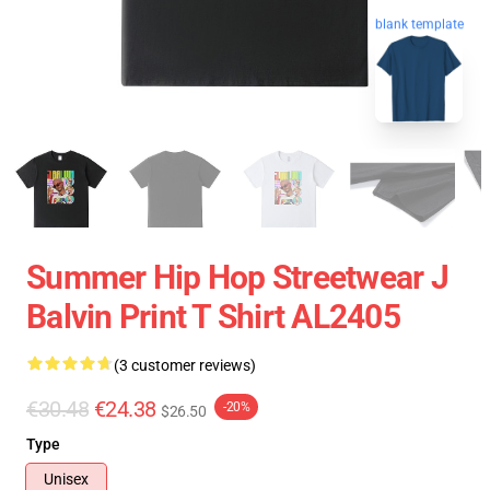
blank template
Summer Hip Hop Streetwear J
Balvin Print T Shirt AL2405
(3 customer reviews)
€30.48
€24.38
-20%
$26.50
Type
Unisex