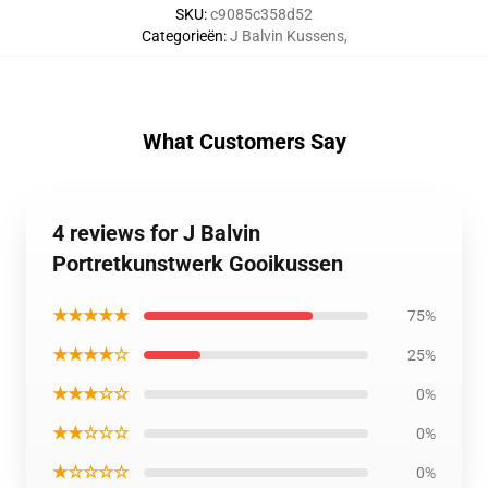
SKU
:
c9085c358d52
Categorieën
:
J Balvin Kussens
,
What Customers Say
4 reviews for J Balvin
Portretkunstwerk Gooikussen
★★★★★
75%
★★★★☆
25%
★★★☆☆
0%
★★☆☆☆
0%
★☆☆☆☆
0%