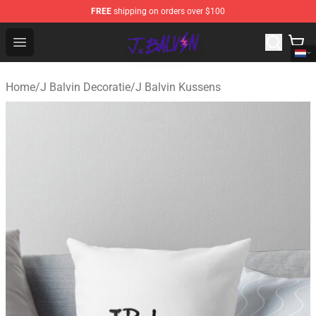
FREE
shipping on orders over $100
J Balvin Store - Official J Balvin Merchandise Shop
Open menu
Home
/
J Balvin Decoratie
/
J Balvin Kussens