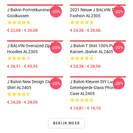
J Balvin Portretkunstwerk
2021 Nieuw J BALVIN T-Shirt
-20%
-20%
Gooikussen
Fashion AL2305
€ 22,08 - € 26,68
€ 24,38 - € 28,06
J BALVIN Oversized Zipper
J Balvin T Shirt 100% Puur
-20%
-20%
Hoodies AL2305
Katoen Jbalvin AL2405
€ 39,51 - € 45,95
€ 24,38 - € 28,06
J Balvin New Design Classic T-
J Balvin Kleuren DIY Luxe
-20%
-20%
Shirt AL2405
Getemperde Glass Phone
Case AL2405
€ 24,38 - € 28,06
€ 14,81 - € 16,10
BEKIJK MEER