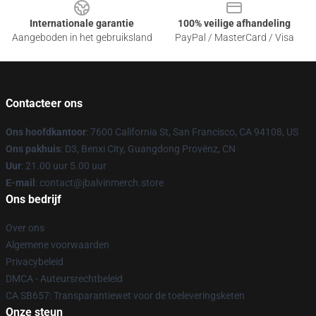
Internationale garantie
100% veilige afhandeling
Aangeboden in het gebruiksland
PayPal / MasterCard / Visa
Contacteer ons
Ons hoofdkantoor
: 7600 California St, San Francisco, CA 94108, US
Ons pakhuis
: D3, Benxi City, Guangdong Provënz, CN
Uur
: 21.00 uur 5.00 uur
E-mail
: contact@jbalvinmerch.store
Ons bedrijf
Over ons
Algemene voorwaarden
Privacybeleid
DMCA - Auteursrechtbeleid
CA SB657: Transparantiewet voor de toeleveringsketen
Onze steun