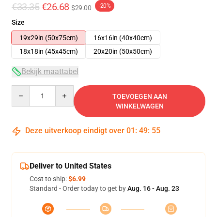
€33.35
€26.68
-20%
$29.00
Size
19x29in (50x75cm)
16x16in (40x40cm)
18x18in (45x45cm)
20x20in (50x50cm)
Bekijk maattabel
Quantity
TOEVOEGEN AAN
WINKELWAGEN
Deze uitverkoop eindigt over
01
:
49
:
54
Deliver to United States
Cost to ship:
$6.99
Standard - Order today to get by
Aug. 16 - Aug. 23