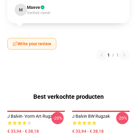
Maeve
M
Verified owner
Write your review
1
/
1
Best verkochte producten
J Balvin- Vorm Art Rugzak
J Balvin BW Rugzak
-20%
-20%
€ 33,94 - € 38,18
€ 33,94 - € 38,18