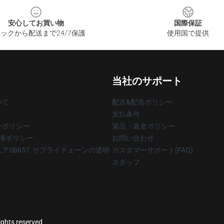
安心してお買い物
国際保証
ックから配送まで24/7保護
使用国で提供
当社のサポート
いて
配送&配送ポリシー
支払条件
ーポリシー
返品・返金ポリシー
著作権ポリシー
お問い合わせ
アSB657: サプライチェーンの透明
カスタマーサポート(FAQ)
スタッフ
rights reserved