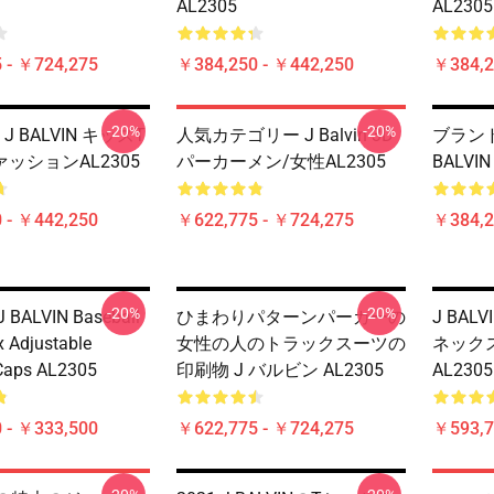
AL2305
AL2305
 - ￥724,275
￥384,250 - ￥442,250
￥384,2
-20%
-20%
 J BALVIN キッズT
人気カテゴリー J Balvin 3D
ブラン
ッションAL2305
パーカーメン/女性AL2305
BALVI
 - ￥442,250
￥622,775 - ￥724,275
￥384,2
-20%
-20%
 BALVIN Baseball
ひまわりパターンパーカーの
J BA
x Adjustable
女性の人のトラックスーツの
ネック
Caps AL2305
印刷物 J バルビン AL2305
AL2305
 - ￥333,500
￥622,775 - ￥724,275
￥593,7