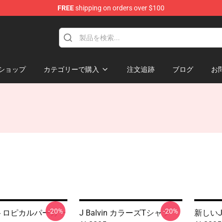
FREE
shipping on orders over $100
ショップ
カテゴリーで購入
注文追跡
ブログ
お
-20%
-20%
in トロピカルパーカー
J Balvin カラーズTシャツ
新しいJ 