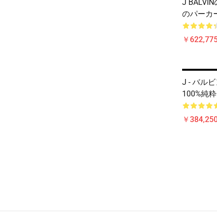
J BAL
のパーカー
￥622,775
J - バ
100%純
￥384,250