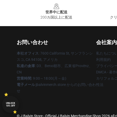
Footer
世界中に配送
200カ国以上に配送
クリ
お問い合わせ
会社案内
本社オフィス
: 7600 California St, サンフランシ
私たちにつ
スコ, CA 94108, アメリカ
利用規約
私達の倉庫
: D3、Benxi都市、広東省Provënz、
プライバシ
CN
DMCA - 
営業時間
: 9:00～18:00(月～金)
カリフォルニ
電子メール
:jbalvinmerch.store からのお問い合わ
性法
せ
UNLOCK
10% OFF
© J Balvin Store - Official J Balvin Merchandise Shop 2026 all 