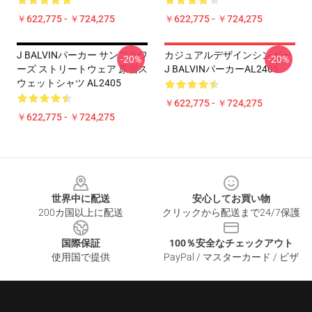
￥622,775 - ￥724,275
￥622,775 - ￥724,275
J BALVINパーカー サンフラワ
カジュアルデザインシンガー
-20%
-20%
ーズ ストリートウェア 原宿ス
J BALVINパーカーAL2405
ウェットシャツ AL2405
￥622,775 - ￥724,275
￥622,775 - ￥724,275
Footer
世界中に配送
安心してお買い物
200カ国以上に配送
クリックから配送まで24/7保護
国際保証
100％安全なチェックアウト
使用国で提供
PayPal / マスターカード / ビザ