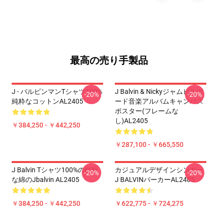
最高の売り手製品
J - バルビンマンTシャツ100%
J Balvin & Nickyジャムビルボ
-20%
-20%
純粋なコットンAL2405
ード音楽アルバムキャンバス
ポスター(フレームな
し)AL2405
￥384,250 - ￥442,250
￥287,100 - ￥665,550
J Balvin Tシャツ100%の純粋
カジュアルデザインシンガー
-20%
-20%
な綿のJbalvin AL2405
J BALVINパーカーAL2405
￥384,250 - ￥442,250
￥622,775 - ￥724,275