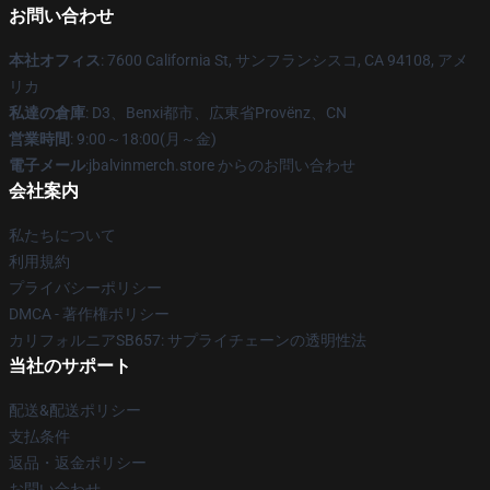
お問い合わせ
本社オフィス
: 7600 California St, サンフランシスコ, CA 94108, アメ
リカ
私達の倉庫
: D3、Benxi都市、広東省Provënz、CN
営業時間
: 9:00～18:00(月～金)
電子メール
:jbalvinmerch.store からのお問い合わせ
会社案内
私たちについて
利用規約
プライバシーポリシー
DMCA - 著作権ポリシー
カリフォルニアSB657: サプライチェーンの透明性法
当社のサポート
配送&配送ポリシー
支払条件
返品・返金ポリシー
お問い合わせ