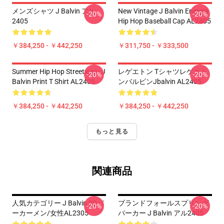
メンズシャツ J Balvin アル
New Vintage J Balvin Energia
-20%
-20%
2405
Hip Hop Baseball Cap AL2405
￥384,250 - ￥442,250
￥311,750 - ￥333,500
Summer Hip Hop Streetwear J
レゲエトン Tシャツレゲエト
-20%
-20%
Balvin Print T Shirt AL2405
ンバルビンjbalvin AL2405
￥384,250 - ￥442,250
￥384,250 - ￥442,250
もっと見る
関連商品
人気カテゴリー J Balvin 3Dパ
ブランドフォールスプリング
-20%
-20%
ーカーメン/女性AL2305
パーカー J Balvin アル2405