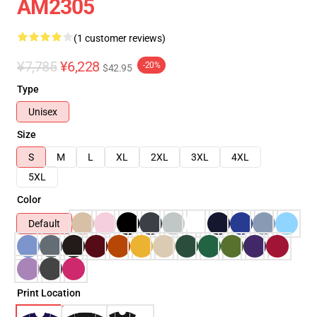
AM2305
(1 customer reviews)
¥7,785
¥6,228
-20%
$42.95
Type
Unisex
Size
S
M
L
XL
2XL
3XL
4XL
5XL
Color
Default
Print Location