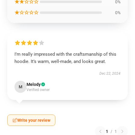
★★☆☆☆
0%
★☆☆☆☆
0%
I’m really impressed with the craftsmanship of this
hoodie. It’s warm, well-made, and looks great.
Dec 22, 2024
Melody
M
Verified owner
Write your review
1
/
1