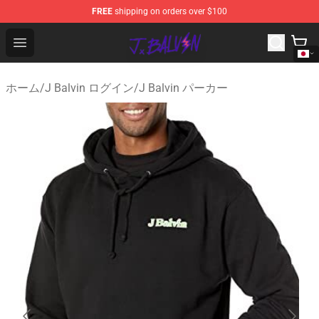
FREE
shipping on orders over $100
J Balvin Store - Official J Balvin Merchandise Shop
Open menu
ホーム
/
J Balvin ログイン
/
J Balvin パーカー