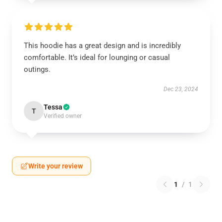
This hoodie has a great design and is incredibly
comfortable. It’s ideal for lounging or casual
outings.
Dec 23, 2024
Tessa
T
Verified owner
Write your review
1
/
1