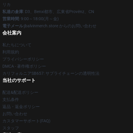
リカ
私達の倉庫
: D3、Benxi都市、広東省Provënz、CN
営業時間
: 9:00～18:00(月～金)
電子メール
:jbalvinmerch.store からのお問い合わせ
会社案内
私たちについて
利用規約
プライバシーポリシー
DMCA - 著作権ポリシー
カリフォルニアSB657: サプライチェーンの透明性法
当社のサポート
配送&配送ポリシー
支払条件
返品・返金ポリシー
お問い合わせ
カスタマーサポート(FAQ)
スタッフ