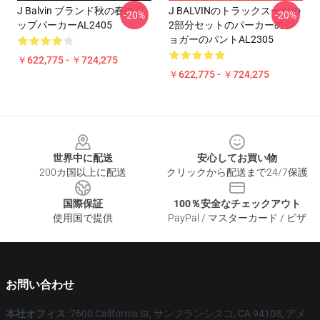
J Balvin ブランド秋の春のジ
J BALVINのトラックスーツの
-20%
-20%
ップパーカーAL2405
2部分セットのパーカーのジ
ョガーのパントAL2305
￥622,775 - ￥724,275
￥622,775 - ￥724,275
Footer
世界中に配送
安心してお買い物
200カ国以上に配送
クリックから配送まで24/7保護
国際保証
100％安全なチェックアウト
使用国で提供
PayPal / マスターカード / ビザ
お問い合わせ
本社オフィス
: 7600 California St, サンフランシスコ, CA 94108, アメ