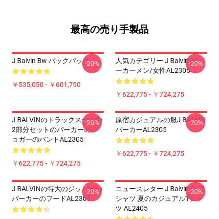
最高の売り手製品
J Balvin Bw バックパック
人気カテゴリー J Balvin 3Dパ
-20%
-20%
ーカーメン/女性AL2305
￥535,050 - ￥601,750
￥622,775 - ￥724,275
J BALVINのトラックスーツの
原宿カジュアルの服J BALVIN
-20%
-20%
2部分セットのパーカーのジ
パーカーAL2305
ョガーのパントAL2305
￥622,775 - ￥724,275
￥622,775 - ￥724,275
J BALVINの特大のジッパーの
ニュースレター J Balvin 色 黒
-20%
-20%
パーカーのフードAL2305
シャツ 夏のカジュアルTシャ
ツ AL2405