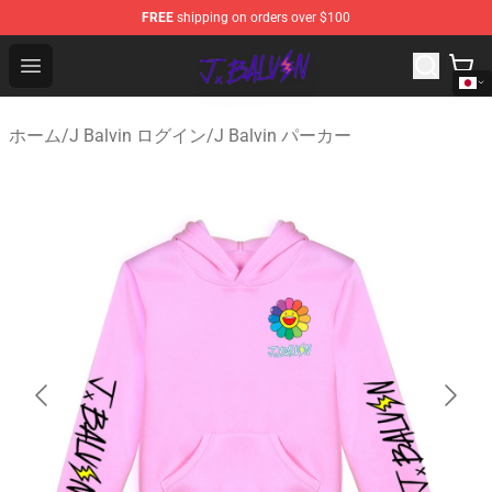
FREE
shipping on orders over $100
J Balvin Store - Official J Balvin Merchandise Shop
Open menu
ホーム
/
J Balvin ログイン
/
J Balvin パーカー