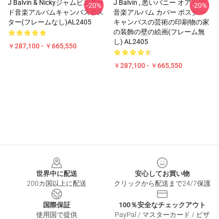
J Balvin & Nickyジャムビルボー
J Balvin , 悪いバニー オアシズ
-20%
-20%
ド音楽アルバムキャンバスポス
音楽アルバム カバー ポスター
ター(フレームなし)AL2405
キャンバスの芸術の印刷物の家
の装飾の壁の絵画(フレーム無
し) AL2405
￥287,100 - ￥665,550
￥287,100 - ￥665,550
Footer
世界中に配送
安心してお買い物
200カ国以上に配送
クリックから配送まで24/7保護
国際保証
100％安全なチェックアウト
使用国で提供
PayPal / マスターカード / ビザ