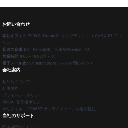
お問い合わせ
本社オフィス
: 7600 California St, サンフランシスコ, CA 94108, アメ
リカ
私達の倉庫
: D3、Benxi都市、広東省Provënz、CN
営業時間
: 9:00～18:00(月～金)
電子メール
:jbalvinmerch.store からのお問い合わせ
会社案内
私たちについて
利用規約
プライバシーポリシー
DMCA - 著作権ポリシー
カリフォルニアSB657: サプライチェーンの透明性法
当社のサポート
配送&配送ポリシー