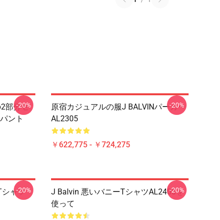
-20%
-20%
の2部分セ
原宿カジュアルの服J BALVINパーカー
パント
AL2305
￥622,775 - ￥724,275
-20%
-20%
9 Tシャツ
J Balvin 悪いバニーTシャツAL2405を
使って