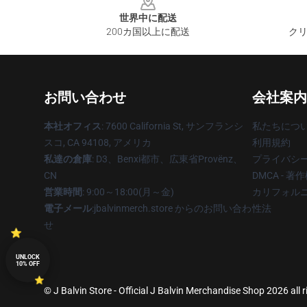
世界中に配送
200カ国以上に配送
クリ
お問い合わせ
会社案内
本社オフィス
: 7600 California St, サンフランシ
私たちにつ
スコ, CA 94108, アメリカ
利用規約
私達の倉庫
: D3、Benxi都市、広東省Provënz、
プライバシ
CN
DMCA - 
営業時間
: 9:00～18:00(月～金)
カリフォルニ
電子メール
:jbalvinmerch.store からのお問い合わ
性法
せ
UNLOCK
10% OFF
© J Balvin Store - Official J Balvin Merchandise Shop 2026 all 