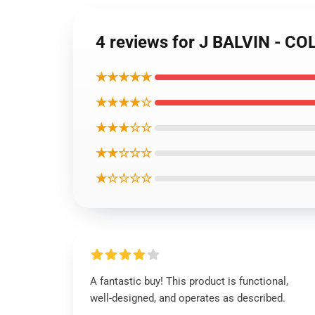
4 reviews for J BALV
★★★★★
★★★★☆
★★★☆☆
★★☆☆☆
★☆☆☆☆
A fantastic buy! This product is functional,
well-designed, and operates as described.