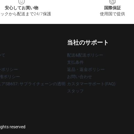
安心してお買い物
国際保証
ックから配送まで24/7保護
使用国で提供
当社のサポート
いて
配送&配送ポリシー
支払条件
ーポリシー
返品・返金ポリシー
著作権ポリシー
お問い合わせ
アSB657: サプライチェーンの透明
カスタマーサポート(FAQ)
スタッフ
rights reserved