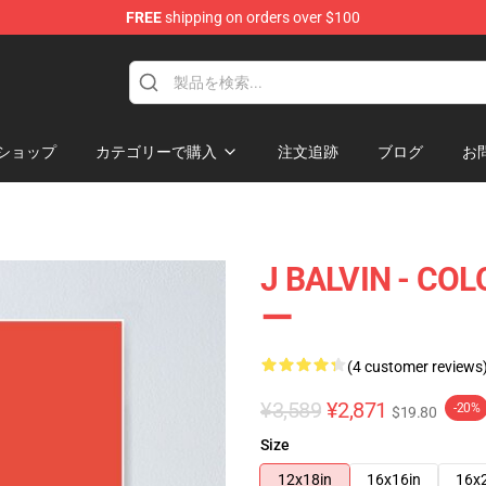
FREE
shipping on orders over $100
ショップ
カテゴリーで購入
注文追跡
ブログ
お
J BALVIN -
ー
(4 customer reviews
¥3,589
¥2,871
-20%
$19.80
Size
12x18in
16x16in
16x