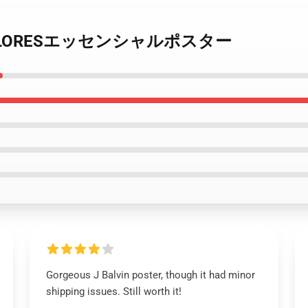
IN - COLORESエッセンシャルポスター
Gorgeous J Balvin poster, though it had minor
shipping issues. Still worth it!