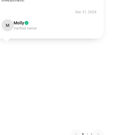
investment.
Dec 31, 2024
Molly
M
Verified owner
1
/
1