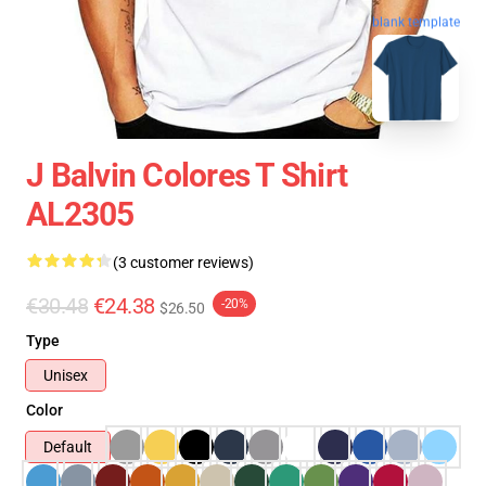
blank template
J Balvin Colores T Shirt
AL2305
(3 customer reviews)
€30.48
€24.38
-20%
$26.50
Type
Unisex
Color
Default