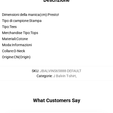
Descrizione
Dimensioni della manica(cm):
Presto!
Tipo di campione:
Stampa
Tipo:
Tees
Merchandise Tipo:
Tops
Materiali:
Cotone
Moda:
Informazioni
Collare:
O-Neck
Origine:
CN(Origin)
SKU
:
JBALVINS65888-DEFAULT
Categorie
:
J Balvin T-shirt
,
What Customers Say