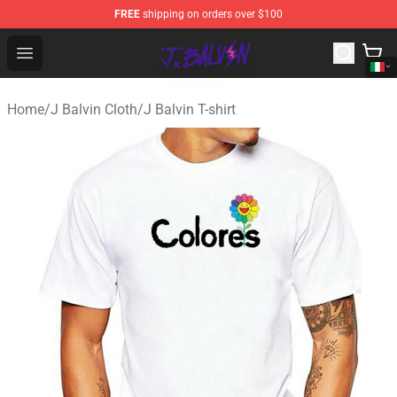
FREE
shipping on orders over $100
J Balvin Store - Official J Balvin Merchandise Shop
Open menu
Home
/
J Balvin Cloth
/
J Balvin T-shirt