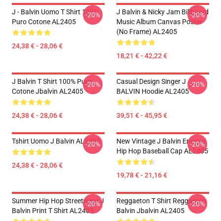
J - Balvin Uomo T Shirt 100%
J Balvin & Nicky Jam Billboard
-20%
-20%
Puro Cotone AL2405
Music Album Canvas Poster
(No Frame) AL2405
24,38 € - 28,06 €
18,21 € - 42,22 €
J Balvin T Shirt 100% Puro
Casual Design Singer J
-20%
-20%
Cotone Jbalvin AL2405
BALVIN Hoodie AL2405
24,38 € - 28,06 €
39,51 € - 45,95 €
Tshirt Uomo J Balvin AL2405
New Vintage J Balvin Energia
-20%
-20%
Hip Hop Baseball Cap AL2405
24,38 € - 28,06 €
19,78 € - 21,16 €
Summer Hip Hop Streetwear J
Reggaeton T Shirt Reggaeton
-20%
-20%
Balvin Print T Shirt AL2405
Balvin Jbalvin AL2405