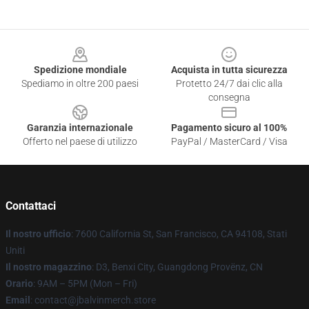
Footer
Spedizione mondiale
Acquista in tutta sicurezza
Spediamo in oltre 200 paesi
Protetto 24/7 dai clic alla
consegna
Garanzia internazionale
Pagamento sicuro al 100%
Offerto nel paese di utilizzo
PayPal / MasterCard / Visa
Contattaci
Il nostro ufficio
: 7600 California St, San Francisco, CA 94108, Stati
Uniti
Il nostro magazzino
: D3, Benxi City, Guangdong Provënz, CN
Orario
: 9AM – 5PM (Mon – Fri)
Email
: contact@jbalvinmerch.store