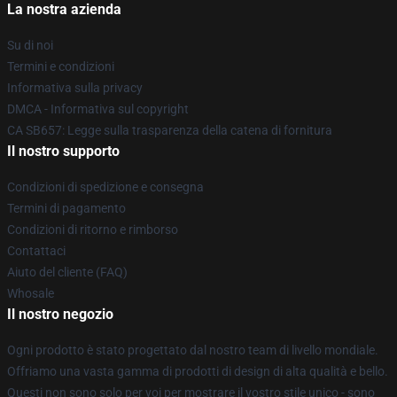
La nostra azienda
Su di noi
Termini e condizioni
Informativa sulla privacy
DMCA - Informativa sul copyright
CA SB657: Legge sulla trasparenza della catena di fornitura
Il nostro supporto
Condizioni di spedizione e consegna
Termini di pagamento
Condizioni di ritorno e rimborso
Contattaci
Aiuto del cliente (FAQ)
Whosale
Il nostro negozio
Ogni prodotto è stato progettato dal nostro team di livello mondiale.
Offriamo una vasta gamma di prodotti di design di alta qualità e bello.
Questi non sono solo per voi per mostrare il vostro stile unico - sono