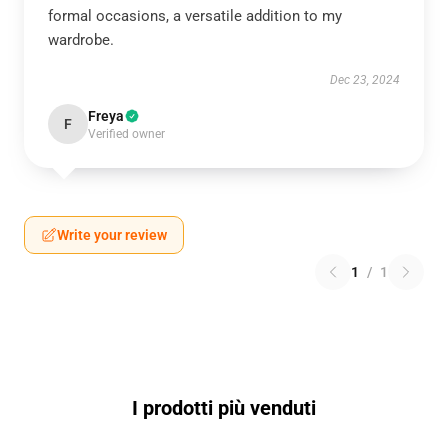
formal occasions, a versatile addition to my
wardrobe.
Dec 23, 2024
Freya
F
Verified owner
Write your review
1
/
1
I prodotti più venduti