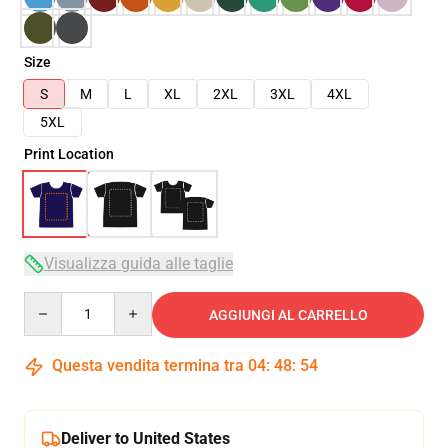
Size
S
M
L
XL
2XL
3XL
4XL
5XL
Print Location
Visualizza guida alle taglie
Quantity
AGGIUNGI AL CARRELLO
Questa vendita termina tra
04
:
48
:
54
Deliver to United States