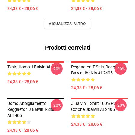
24,38 € - 28,06 €
24,38 € - 28,06 €
VISUALIZZA ALTRO
Prodotti correlati
Tshirt Uomo J Balvin AL2405
Reggaeton T Shirt Reggaeton
-20%
-20%
Balvin Jbalvin AL2405
24,38 € - 28,06 €
24,38 € - 28,06 €
Uomo Abbigliamento
J Balvin T Shirt 100% Puro
-20%
-20%
Reggaeton J Balvin T-Shirt
Cotone Jbalvin AL2405
AL2405
24,38 € - 28,06 €
24,38 € - 28,06 €