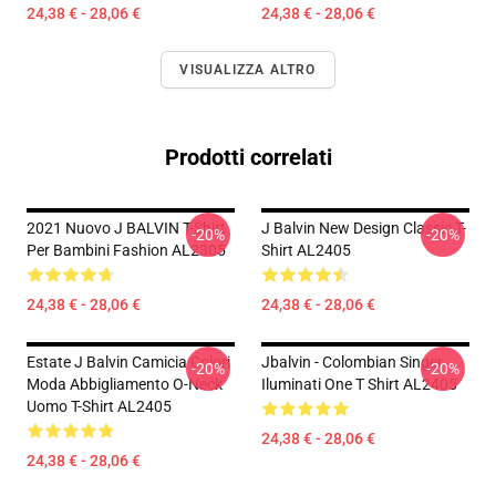
24,38 € - 28,06 €
24,38 € - 28,06 €
VISUALIZZA ALTRO
Prodotti correlati
2021 Nuovo J BALVIN T-Shirt
J Balvin New Design Classic T-
-20%
-20%
Per Bambini Fashion AL2305
Shirt AL2405
24,38 € - 28,06 €
24,38 € - 28,06 €
Estate J Balvin Camicia Colori
Jbalvin - Colombian Singer
-20%
-20%
Moda Abbigliamento O-Neck
Iluminati One T Shirt AL2405
Uomo T-Shirt AL2405
24,38 € - 28,06 €
24,38 € - 28,06 €