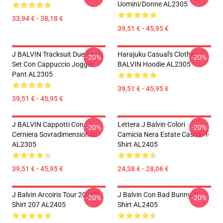
Uomini/donne AL2305
33,94 € - 38,18 €
39,51 € - 45,95 €
J BALVIN Tracksuit Due Pezzi
Harajuku Casual's Clothes J
-20%
-20%
Set Con Cappuccio Jogger
BALVIN Hoodie AL2305
Pant AL2305
39,51 € - 45,95 €
39,51 € - 45,95 €
J BALVIN Cappotti Con
Lettera J Balvin Colori
-20%
-20%
Cerniera Sovradimensionati
Camicia Nera Estate Casual T-
AL2305
Shirt AL2405
39,51 € - 45,95 €
24,38 € - 28,06 €
J Balvin Arcoiris Tour 2019 T-
J Balvin Con Bad Bunny T
-20%
-20%
Shirt 207 AL2405
Shirt AL2405