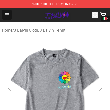
FREE
shipping on orders over $100
J Balvin Store - Official J Balvin Merchandise Shop
Open menu
Home
/
J Balvin Cloth
/
J Balvin T-shirt