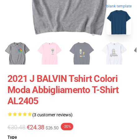
blank template
2021 J BALVIN Tshirt Colori
Moda Abbigliamento T-Shirt
AL2405
(3 customer reviews)
€30.48
€24.38
-20%
$26.50
Type