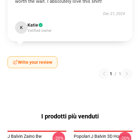
worth the wait. I absolutely love this shirt!
Dec 21, 2024
Katie
K
Verified owner
Write your review
1
/
1
I prodotti più venduti
J Balvin Zaino Bw
Popolari J Balvin 3D Hoodies
-20%
-20%