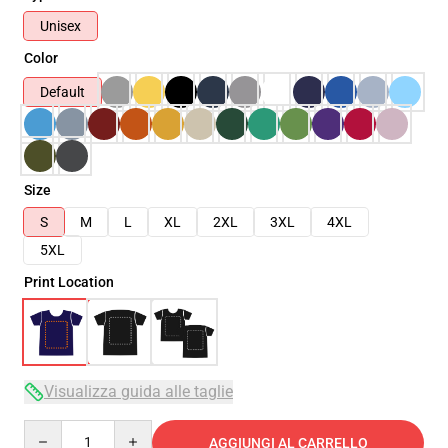
Unisex
Color
Default
Size
S
M
L
XL
2XL
3XL
4XL
5XL
Print Location
Visualizza guida alle taglie
Quantity
AGGIUNGI AL CARRELLO