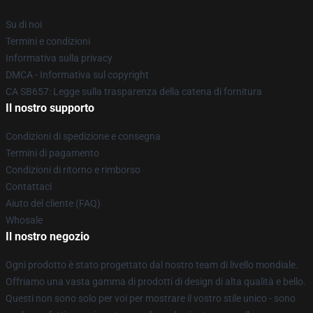
Su di noi
Termini e condizioni
Informativa sulla privacy
DMCA - Informativa sul copyright
CA SB657: Legge sulla trasparenza della catena di fornitura
Il nostro supporto
Condizioni di spedizione e consegna
Termini di pagamento
Condizioni di ritorno e rimborso
Contattaci
Aiuto del cliente (FAQ)
Whosale
Il nostro negozio
Ogni prodotto è stato progettato dal nostro team di livello mondiale.
Offriamo una vasta gamma di prodotti di design di alta qualità e bello.
Questi non sono solo per voi per mostrare il vostro stile unico - sono