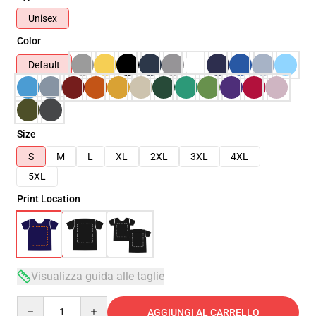
Unisex
Color
Default
Size
S
M
L
XL
2XL
3XL
4XL
5XL
Print Location
Visualizza guida alle taglie
Quantity
AGGIUNGI AL CARRELLO