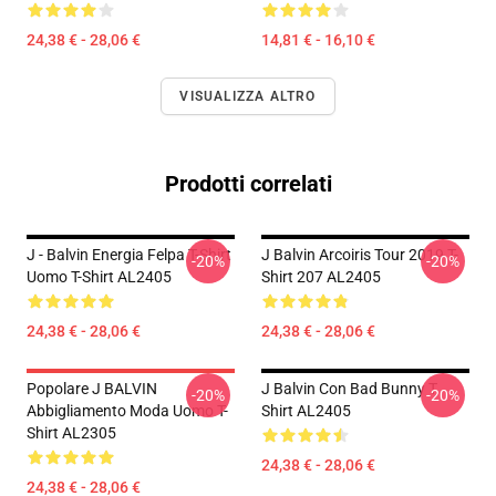
24,38 € - 28,06 €
14,81 € - 16,10 €
VISUALIZZA ALTRO
Prodotti correlati
J - Balvin Energia Felpa T-Shirt
J Balvin Arcoiris Tour 2019 T-
-20%
-20%
Uomo T-Shirt AL2405
Shirt 207 AL2405
24,38 € - 28,06 €
24,38 € - 28,06 €
Popolare J BALVIN
J Balvin Con Bad Bunny T
-20%
-20%
Abbigliamento Moda Uomo T-
Shirt AL2405
Shirt AL2305
24,38 € - 28,06 €
24,38 € - 28,06 €