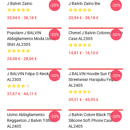
J Balvin Zaino
J Balvin Zaino Bw
-20%
-20%
33,94 € - 38,18 €
33,94 € - 38,18 €
Popolare J BALVIN
Chenel J Balvin Colores Phone
-20%
-20%
Abbigliamento Moda Uomo T-
Case AL2305
Shirt AL2305
14,81 € - 16,10 €
24,38 € - 28,06 €
J BALVIN Felpa O-Neck Felpe
J BALVIN Hoodie Sun Flowers
-20%
-20%
AL2305
Streetwear Harajuku Felpa
AL2405
37,67 € - 44,11 €
39,51 € - 45,95 €
Uomo Abbigliamento
J Balvin Colore Black TPU
-20%
-20%
Reggaeton J Balvin T-Shirt
Silicone Soft Phone Case
AL2405
AL2405