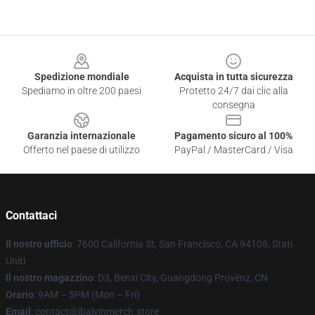
Footer
Spedizione mondiale
Acquista in tutta sicurezza
Spediamo in oltre 200 paesi
Protetto 24/7 dai clic alla
consegna
Garanzia internazionale
Pagamento sicuro al 100%
Offerto nel paese di utilizzo
PayPal / MasterCard / Visa
Contattaci
Il nostro ufficio
: 7600 California St, San Francisco, CA 94108, Stati
Uniti
Il nostro magazzino
: D3, Benxi City, Guangdong Provënz, CN
Orario
: 9AM – 5PM (Mon – Fri)
Email
: contact@jbalvinmerch.store