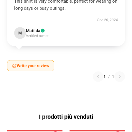
This shirt is very comfortable, perfect for wearing on
long days or busy outings.
Dec 20, 2024
Matilda
M
Verified owner
Write your review
1
/
1
I prodotti più venduti