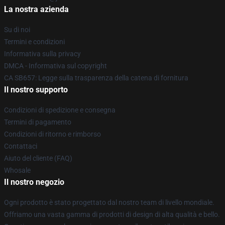
La nostra azienda
Su di noi
Termini e condizioni
Informativa sulla privacy
DMCA - Informativa sul copyright
CA SB657: Legge sulla trasparenza della catena di fornitura
Il nostro supporto
Condizioni di spedizione e consegna
Termini di pagamento
Condizioni di ritorno e rimborso
Contattaci
Aiuto del cliente (FAQ)
Whosale
Il nostro negozio
Ogni prodotto è stato progettato dal nostro team di livello mondiale.
Offriamo una vasta gamma di prodotti di design di alta qualità e bello.