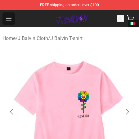
FREE
shipping on orders over $100
J Balvin Store - Official J Balvin Merchandise Shop
Open menu
Home
/
J Balvin Cloth
/
J Balvin T-shirt