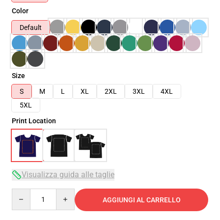
Color
Default
Size
S
M
L
XL
2XL
3XL
4XL
5XL
Print Location
Visualizza guida alle taglie
Quantity
AGGIUNGI AL CARRELLO