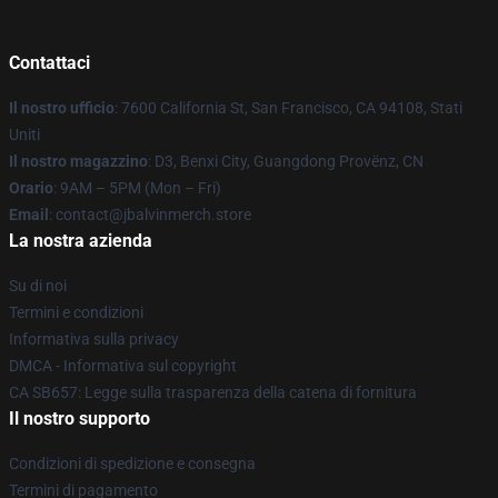
Contattaci
Il nostro ufficio
: 7600 California St, San Francisco, CA 94108, Stati
Uniti
Il nostro magazzino
: D3, Benxi City, Guangdong Provënz, CN
Orario
: 9AM – 5PM (Mon – Fri)
Email
: contact@jbalvinmerch.store
La nostra azienda
Su di noi
Termini e condizioni
Informativa sulla privacy
DMCA - Informativa sul copyright
CA SB657: Legge sulla trasparenza della catena di fornitura
Il nostro supporto
Condizioni di spedizione e consegna
Termini di pagamento