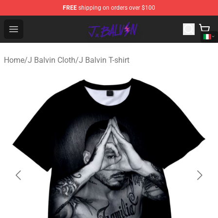
FREE
shipping on orders over $100
J Balvin Store - Official J Balvin Merchandise Shop
Open menu
Home
/
J Balvin Cloth
/
J Balvin T-shirt