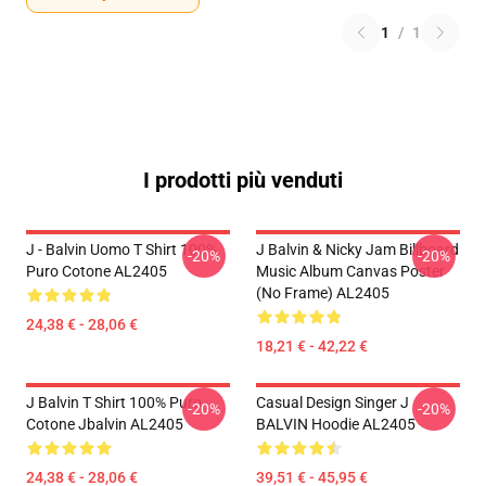
1
/
1
I prodotti più venduti
J - Balvin Uomo T Shirt 100%
J Balvin & Nicky Jam Billboard
-20%
-20%
Puro Cotone AL2405
Music Album Canvas Poster
(No Frame) AL2405
24,38 € - 28,06 €
18,21 € - 42,22 €
J Balvin T Shirt 100% Puro
Casual Design Singer J
-20%
-20%
Cotone Jbalvin AL2405
BALVIN Hoodie AL2405
24,38 € - 28,06 €
39,51 € - 45,95 €