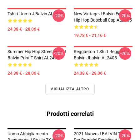
Tshirt Uomo J Balvin AL2405
New Vintage J Balvin Energia
-20%
-20%
Hip Hop Baseball Cap AL2405
24,38 € - 28,06 €
19,78 € - 21,16 €
Summer Hip Hop Streetwear J
Reggaeton T Shirt Reggaeton
-20%
-20%
Balvin Print T Shirt AL2405
Balvin Jbalvin AL2405
24,38 € - 28,06 €
24,38 € - 28,06 €
VISUALIZZA ALTRO
Prodotti correlati
Uomo Abbigliamento
2021 Nuovo J BALVIN T-Shirt
-20%
-20%