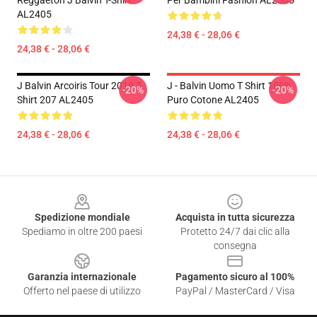
Reggaeton J Balvin T-Shirt
Per Bambini Fashion AL2305
AL2405
24,38 € - 28,06 €
24,38 € - 28,06 €
J Balvin Arcoiris Tour 2019 T-
J - Balvin Uomo T Shirt 100%
-20%
-20%
Shirt 207 AL2405
Puro Cotone AL2405
24,38 € - 28,06 €
24,38 € - 28,06 €
Footer
Spedizione mondiale
Acquista in tutta sicurezza
Spediamo in oltre 200 paesi
Protetto 24/7 dai clic alla
consegna
Garanzia internazionale
Pagamento sicuro al 100%
Offerto nel paese di utilizzo
PayPal / MasterCard / Visa