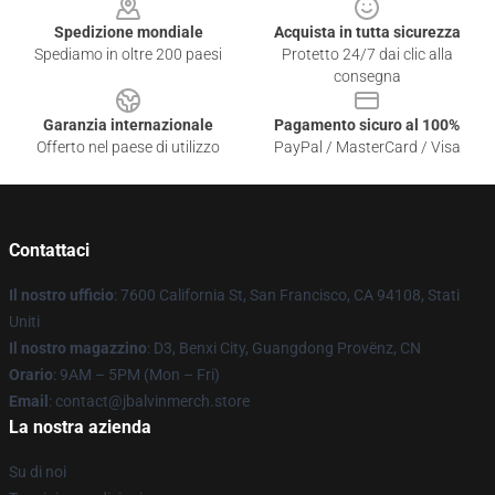
Spedizione mondiale
Acquista in tutta sicurezza
Spediamo in oltre 200 paesi
Protetto 24/7 dai clic alla
consegna
Garanzia internazionale
Pagamento sicuro al 100%
Offerto nel paese di utilizzo
PayPal / MasterCard / Visa
Contattaci
Il nostro ufficio
: 7600 California St, San Francisco, CA 94108, Stati
Uniti
Il nostro magazzino
: D3, Benxi City, Guangdong Provënz, CN
Orario
: 9AM – 5PM (Mon – Fri)
Email
: contact@jbalvinmerch.store
La nostra azienda
Su di noi