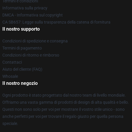
Termini e condizioni
Informativa sulla privacy
DMCA - Informativa sul copyright
CA SB657: Legge sulla trasparenza della catena di fornitura
Il nostro supporto
Condizioni di spedizione e consegna
Termini di pagamento
Condizioni di ritorno e rimborso
Contattaci
Aiuto del cliente (FAQ)
Whosale
Il nostro negozio
Ogni prodotto è stato progettato dal nostro team di livello mondiale.
Offriamo una vasta gamma di prodotti di design di alta qualità e bello.
Questi non sono solo per voi per mostrare il vostro stile unico - sono
anche perfetti per voi per trovare il regalo giusto per quella persona
speciale.