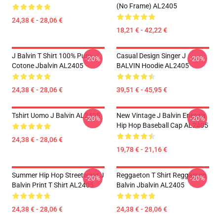
(No Frame) AL2405
24,38 € - 28,06 €
18,21 € - 42,22 €
J Balvin T Shirt 100% Puro
Casual Design Singer J
-20%
-20%
Cotone Jbalvin AL2405
BALVIN Hoodie AL2405
24,38 € - 28,06 €
39,51 € - 45,95 €
Tshirt Uomo J Balvin AL2405
New Vintage J Balvin Energia
-20%
-20%
Hip Hop Baseball Cap AL2405
24,38 € - 28,06 €
19,78 € - 21,16 €
Summer Hip Hop Streetwear J
Reggaeton T Shirt Reggaeton
-20%
-20%
Balvin Print T Shirt AL2405
Balvin Jbalvin AL2405
24,38 € - 28,06 €
24,38 € - 28,06 €