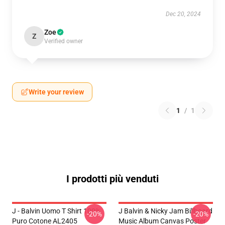
Dec 20, 2024
Zoe
Z
Verified owner
Write your review
1
/
1
I prodotti più venduti
J - Balvin Uomo T Shirt 100%
J Balvin & Nicky Jam Billboard
-20%
-20%
Puro Cotone AL2405
Music Album Canvas Poster