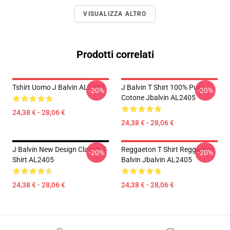
VISUALIZZA ALTRO
Prodotti correlati
Tshirt Uomo J Balvin AL2405
J Balvin T Shirt 100% Puro
-20%
-20%
Cotone Jbalvin AL2405
24,38 € - 28,06 €
24,38 € - 28,06 €
J Balvin New Design Classic T-
Reggaeton T Shirt Reggaeton
-20%
-20%
Shirt AL2405
Balvin Jbalvin AL2405
24,38 € - 28,06 €
24,38 € - 28,06 €
Footer