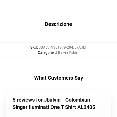
Descrizione
SKU
:
JBALVINS61979-28-DEFAULT
Categorie
:
J Balvin T-shirt
,
What Customers Say
5 reviews for Jbalvin - Colombian
Singer Iluminati One T Shirt AL2405