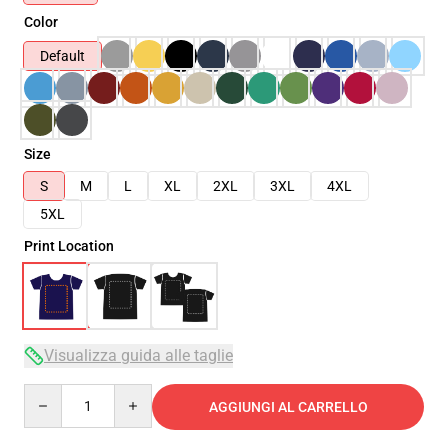
Color
Default
Size
S
M
L
XL
2XL
3XL
4XL
5XL
Print Location
Visualizza guida alle taglie
Quantity
AGGIUNGI AL CARRELLO