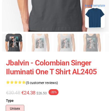
blank template
Jbalvin - Colombian Singer
Iluminati One T Shirt AL2405
(5 customer reviews)
€30.48
€24.38
-20%
$26.50
Type
Unisex