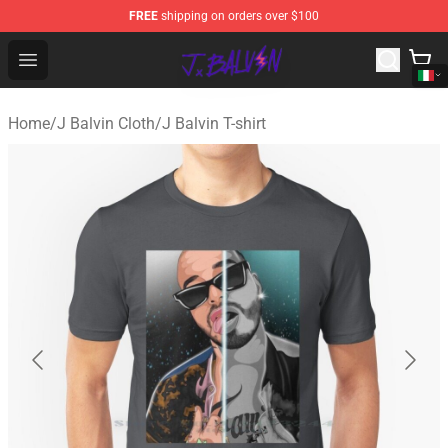
FREE
shipping on orders over $100
J Balvin Store - Official J Balvin Merchandise Shop
Open menu
Home
/
J Balvin Cloth
/
J Balvin T-shirt