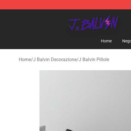
J Balvin Store - Official J Balvin Merchandise Shop
Home
Nego
Home
/
J Balvin Decorazione
/
J Balvin Pillole