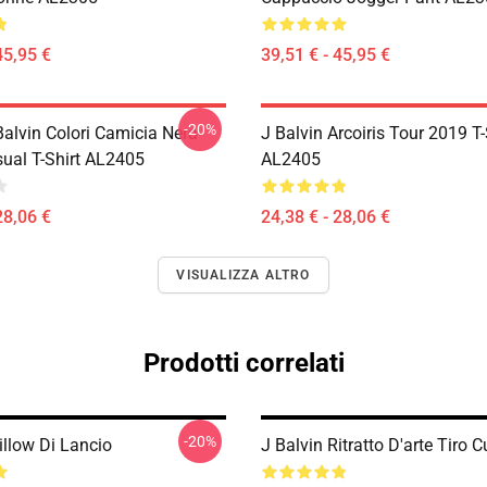
45,95 €
39,51 € - 45,95 €
-20%
Balvin Colori Camicia Nera
J Balvin Arcoiris Tour 2019 T-
sual T-Shirt AL2405
AL2405
28,06 €
24,38 € - 28,06 €
VISUALIZZA ALTRO
Prodotti correlati
-20%
illow Di Lancio
J Balvin Ritratto D'arte Tiro 