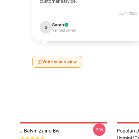
customer service.
Jan 1, 2025
Sarah
S
Verified owner
Write your review
-20%
J Balvin Zaino Bw
Popolari 
Uomini/d