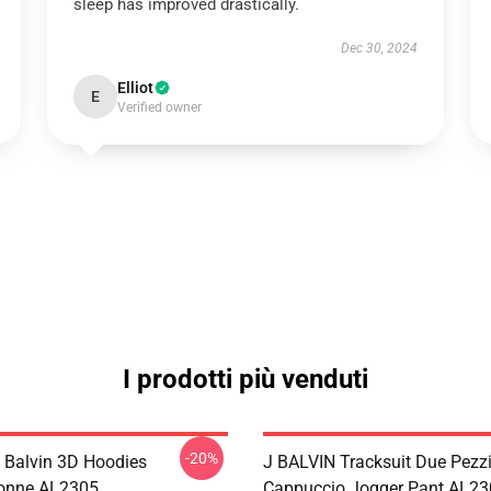
sleep has improved drastically.
Dec 30, 2024
Elliot
E
Verified owner
I prodotti più venduti
-20%
J Balvin 3D Hoodies
J BALVIN Tracksuit Due Pezz
onne AL2305
Cappuccio Jogger Pant AL23