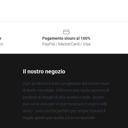
e
Pagamento sicuro al 100%
zo
PayPal / MasterCard / Visa
Il nostro negozio
Ogni prodotto è stato progettato dal nostro team
di livello mondiale. Offriamo una vasta gamma di
prodotti di design di alta qualità e bello. Questi
non sono solo per voi per mostrare il vostro stile
unico - sono anche perfetti per voi per trovare il
regalo giusto per quella persona speciale.