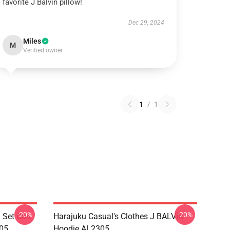
favorite J Balvin pillow!
Dec 29, 2024
Miles
M
Verified owner
1
/
1
-20%
-20%
i Set Con
Harajuku Casual's Clothes J BALVIN
05
Hoodie AL2305