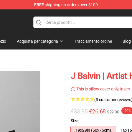
FREE
shipping on orders over $100
zio
Acquista per categoria
Tracciamento ordine
Blog
J Balvin | Artist
This is pillow cover only, insert
(3 customer reviews
€33.35
€26.68
-20%
$29.00
Size
19x29in (50x75cm)
16x16