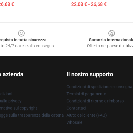
26,68 €
22,08 € - 26,68 €
cquista in tutta sicurezza
Garanzia internazional
to 24/7 dai clic alla consegna
Offerto nel paese di utiliz
a azienda
Il nostro supporto
Condizioni di spedizione e consegna
dizioni
Termini di pagamento
ulla privacy
Condizioni di ritorno e rimborso
mativa sul copyright
Contattaci
gge sulla trasparenza della catena
Aiuto del cliente (FAQ)
Whosale