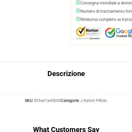
Consegna mondiale a domici
Numero di tracciamento forni
Rimborso completo se il pro
Descrizione
SKU
:
8f3ae7ae0b0b
Categorie
:
J Balvin Pillole
,
What Customers Say