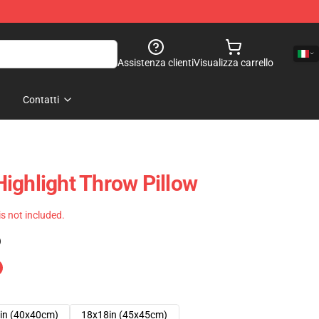
Assistenza clienti
Visualizza carrello
Contatti
 Highlight Throw Pillow
 is not included.
)
in (40x40cm)
18x18in (45x45cm)