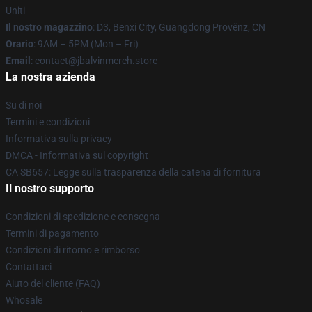
Uniti
Il nostro magazzino
: D3, Benxi City, Guangdong Provënz, CN
Orario
: 9AM – 5PM (Mon – Fri)
Email
: contact@jbalvinmerch.store
La nostra azienda
Su di noi
Termini e condizioni
Informativa sulla privacy
DMCA - Informativa sul copyright
CA SB657: Legge sulla trasparenza della catena di fornitura
Il nostro supporto
Condizioni di spedizione e consegna
Termini di pagamento
Condizioni di ritorno e rimborso
Contattaci
Aiuto del cliente (FAQ)
Whosale