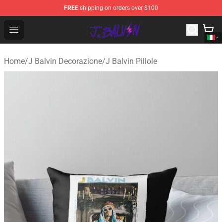
FREE
shipping on orders over $100
J Balvin Store - Official J Balvin Merchandise Shop
Open menu
Home
/
J Balvin Decorazione
/
J Balvin Pillole