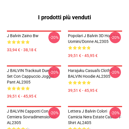
I prodotti più venduti
J Balvin Zaino Bw
Popolari J Balvin 3D Hoodies
-20%
-20%
Uomini/donne AL2305
33,94 € - 38,18 €
39,51 € - 45,95 €
J BALVIN Tracksuit Due Pezzi
Harajuku Casual's Clothes J
-20%
-20%
Set Con Cappuccio Jogger
BALVIN Hoodie AL2305
Pant AL2305
39,51 € - 45,95 €
39,51 € - 45,95 €
J BALVIN Cappotti Con
Lettera J Balvin Colori
-20%
-20%
Cerniera Sovradimensionati
Camicia Nera Estate Casual T-
AL2305
Shirt AL2405