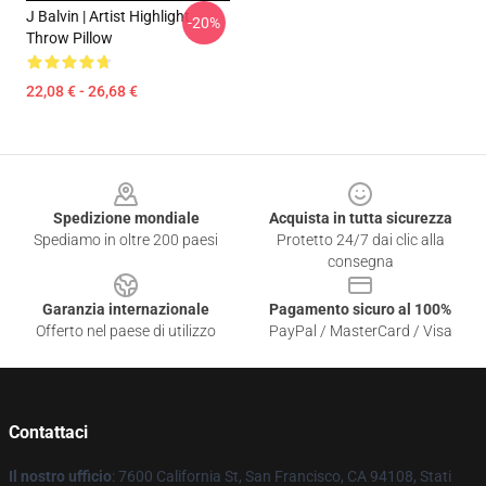
J Balvin | Artist Highlight
-20%
Throw Pillow
22,08 € - 26,68 €
Footer
Spedizione mondiale
Acquista in tutta sicurezza
Spediamo in oltre 200 paesi
Protetto 24/7 dai clic alla
consegna
Garanzia internazionale
Pagamento sicuro al 100%
Offerto nel paese di utilizzo
PayPal / MasterCard / Visa
Contattaci
Il nostro ufficio
: 7600 California St, San Francisco, CA 94108, Stati