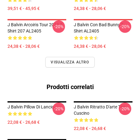
39,51 € - 45,95 €
24,38 € - 28,06 €
J Balvin Arcoiris Tour 2019 T-
J Balvin Con Bad Bunny T
-20%
-20%
Shirt 207 AL2405
Shirt AL2405
24,38 € - 28,06 €
24,38 € - 28,06 €
VISUALIZZA ALTRO
Prodotti correlati
J Balvin Pillow Di Lancio
J Balvin Ritratto D'arte Tiro
-20%
-20%
Cuscino
22,08 € - 26,68 €
22,08 € - 26,68 €