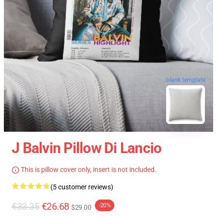
blank template
J Balvin Pillow Di Lancio
This is pillow cover only, insert is not included.
(5 customer reviews)
€33.35
€26.68
-20%
$29.00