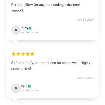
Perfect pillow for anyone needing extra neck
support.
Dec 30, 2024
Ruby
R
Verified owner
Soft and fluffy, but maintains its shape well. Highly
recommend!
Dec 29, 2024
Reid
R
Verified owner