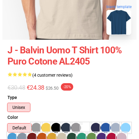
blank template
J - Balvin Uomo T Shirt 100%
Puro Cotone AL2405
(4 customer reviews)
€30.48
€24.38
-20%
$26.50
Type
Unisex
Color
Default