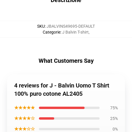
Descrizione
SKU
:
JBALVINS49695-DEFAULT
Categorie
:
J Balvin T-shirt
,
What Customers Say
4 reviews for J - Balvin Uomo T Shirt
100% puro cotone AL2405
★★★★★
75%
★★★★☆
25%
★★★☆☆
0%