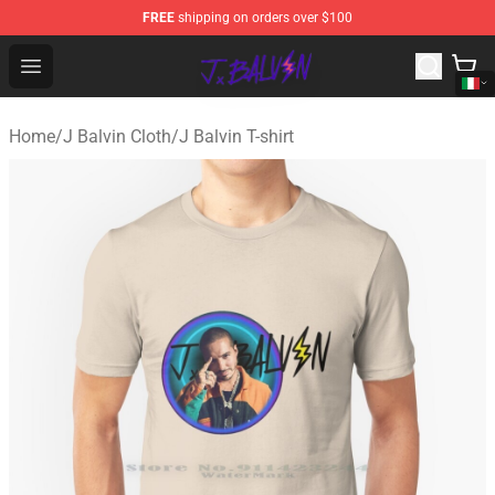
FREE
shipping on orders over $100
J Balvin Store - Official J Balvin Merchandise Shop
Open menu
Home
/
J Balvin Cloth
/
J Balvin T-shirt