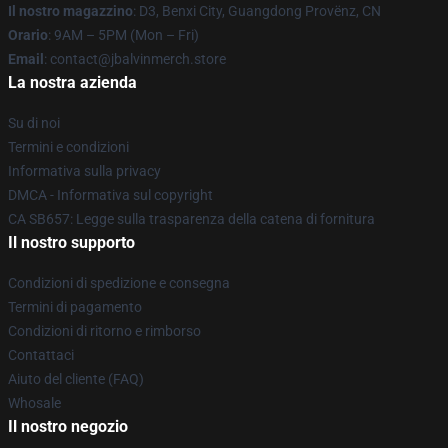
Il nostro magazzino
: D3, Benxi City, Guangdong Provënz, CN
Orario
: 9AM – 5PM (Mon – Fri)
Email
: contact@jbalvinmerch.store
La nostra azienda
Su di noi
Termini e condizioni
Informativa sulla privacy
DMCA - Informativa sul copyright
CA SB657: Legge sulla trasparenza della catena di fornitura
Il nostro supporto
Condizioni di spedizione e consegna
Termini di pagamento
Condizioni di ritorno e rimborso
Contattaci
Aiuto del cliente (FAQ)
Whosale
Il nostro negozio