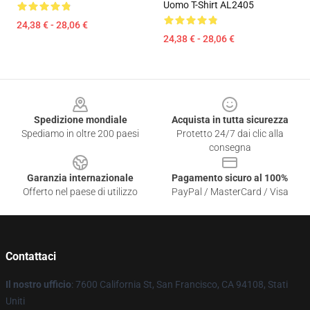
Uomo T-Shirt AL2405
24,38 € - 28,06 €
24,38 € - 28,06 €
Footer
Spedizione mondiale
Acquista in tutta sicurezza
Spediamo in oltre 200 paesi
Protetto 24/7 dai clic alla
consegna
Garanzia internazionale
Pagamento sicuro al 100%
Offerto nel paese di utilizzo
PayPal / MasterCard / Visa
Contattaci
Il nostro ufficio
: 7600 California St, San Francisco, CA 94108, Stati
Uniti