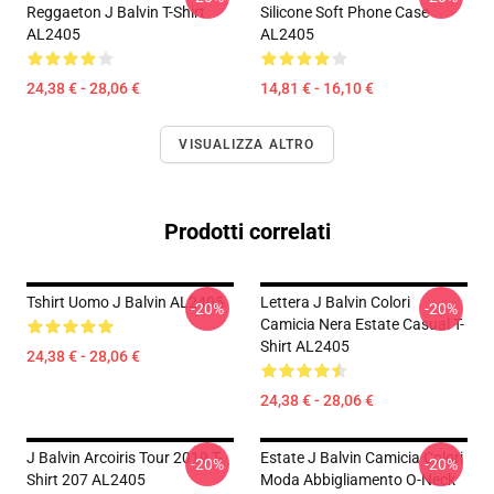
Reggaeton J Balvin T-Shirt
Silicone Soft Phone Case
AL2405
AL2405
24,38 € - 28,06 €
14,81 € - 16,10 €
VISUALIZZA ALTRO
Prodotti correlati
Tshirt Uomo J Balvin AL2405
Lettera J Balvin Colori
-20%
-20%
Camicia Nera Estate Casual T-
Shirt AL2405
24,38 € - 28,06 €
24,38 € - 28,06 €
J Balvin Arcoiris Tour 2019 T-
Estate J Balvin Camicia Colori
-20%
-20%
Shirt 207 AL2405
Moda Abbigliamento O-Neck