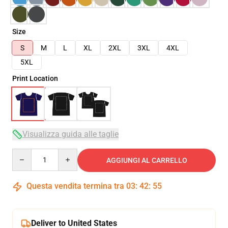
Size
S
M
L
XL
2XL
3XL
4XL
5XL
Print Location
Visualizza guida alle taglie
Quantity
AGGIUNGI AL CARRELLO
Questa vendita termina tra
03
:
42
:
54
Deliver to United States