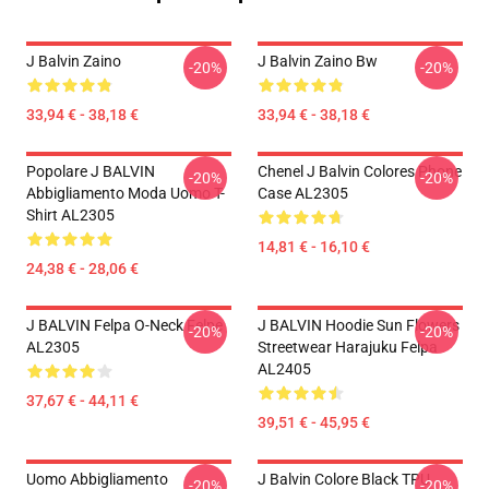
J Balvin Zaino
J Balvin Zaino Bw
-20%
-20%
33,94 € - 38,18 €
33,94 € - 38,18 €
Popolare J BALVIN
Chenel J Balvin Colores Phone
-20%
-20%
Abbigliamento Moda Uomo T-
Case AL2305
Shirt AL2305
14,81 € - 16,10 €
24,38 € - 28,06 €
J BALVIN Felpa O-Neck Felpe
J BALVIN Hoodie Sun Flowers
-20%
-20%
AL2305
Streetwear Harajuku Felpa
AL2405
37,67 € - 44,11 €
39,51 € - 45,95 €
Uomo Abbigliamento
J Balvin Colore Black TPU
-20%
-20%