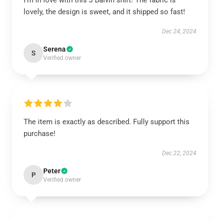
I’m in love with this J Balvin shirt! The fabric is
lovely, the design is sweet, and it shipped so fast!
Dec 24, 2024
Serena
S
Verified owner
The item is exactly as described. Fully support this
purchase!
Dec 22, 2024
Peter
P
Verified owner