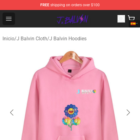
FREE
shipping on orders over $100
J Balvin Store - Official J Balvin Merchandise Shop
Open menu
Inicio
/
J Balvin Cloth
/
J Balvin Hoodies