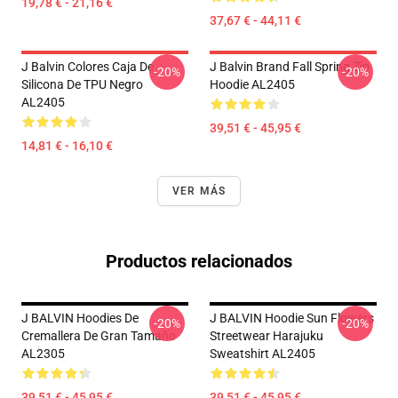
19,78 € - 21,16 €
37,67 € - 44,11 €
J Balvin Colores Caja De
J Balvin Brand Fall Spring Zip
-20%
-20%
Silicona De TPU Negro
Hoodie AL2405
AL2405
39,51 € - 45,95 €
14,81 € - 16,10 €
VER MÁS
Productos relacionados
J BALVIN Hoodies De
J BALVIN Hoodie Sun Flowers
-20%
-20%
Cremallera De Gran Tamaño
Streetwear Harajuku
AL2305
Sweatshirt AL2405
39,51 € - 45,95 €
39,51 € - 45,95 €