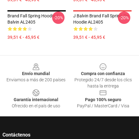
Brand Fall Spring Hoodie J
J Balvin Brand Fall Spring Zip
-20%
-20%
Balvin AL2405
Hoodie AL2405
39,51 € - 45,95 €
39,51 € - 45,95 €
Footer
Envío mundial
Compra con confianza
Enviamos a más de 200 países
Protegido 24/7 desde los clics
hasta la entrega
Garantía internacional
Pago 100% seguro
Ofrecido en el país de uso
PayPal / MasterCard / Visa
Contáctenos