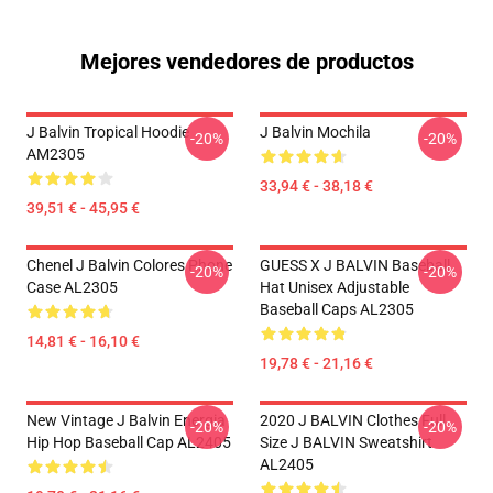
Mejores vendedores de productos
J Balvin Tropical Hoodie
J Balvin Mochila
-20%
-20%
AM2305
33,94 € - 38,18 €
39,51 € - 45,95 €
Chenel J Balvin Colores Phone
GUESS X J BALVIN Baseball
-20%
-20%
Case AL2305
Hat Unisex Adjustable
Baseball Caps AL2305
14,81 € - 16,10 €
19,78 € - 21,16 €
New Vintage J Balvin Energia
2020 J BALVIN Clothes Full
-20%
-20%
Hip Hop Baseball Cap AL2405
Size J BALVIN Sweatshirt
AL2405