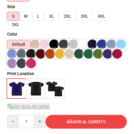
Size
S
M
L
XL
2XL
3XL
4XL
5XL
Color
Default
Print Location
Ver guía de tallas
Quantity
AÑADIR AL CARRITO