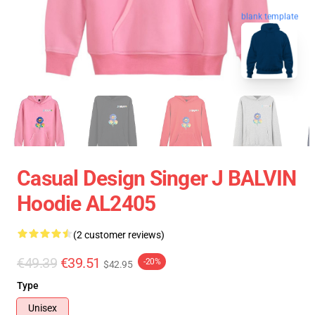
blank template
Casual Design Singer J BALVIN
Hoodie AL2405
(2 customer reviews)
€49.39
€39.51
-20%
$42.95
Type
Unisex