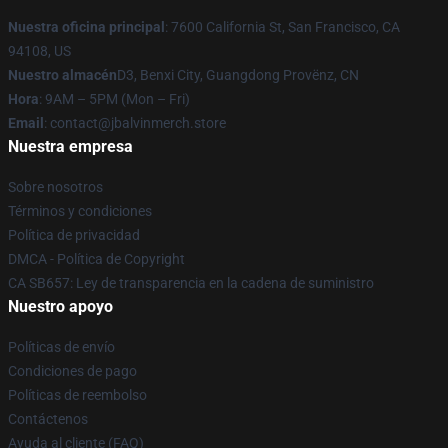
Nuestra oficina principal
: 7600 California St, San Francisco, CA
94108, US
Nuestro almacén
D3, Benxi City, Guangdong Provënz, CN
Hora
: 9AM – 5PM (Mon – Fri)
Email
: contact@jbalvinmerch.store
Nuestra empresa
Sobre nosotros
Términos y condiciones
Política de privacidad
DMCA - Política de Copyright
CA SB657: Ley de transparencia en la cadena de suministro
Nuestro apoyo
Políticas de envío
Condiciones de pago
Políticas de reembolso
Contáctenos
Ayuda al cliente (FAQ)