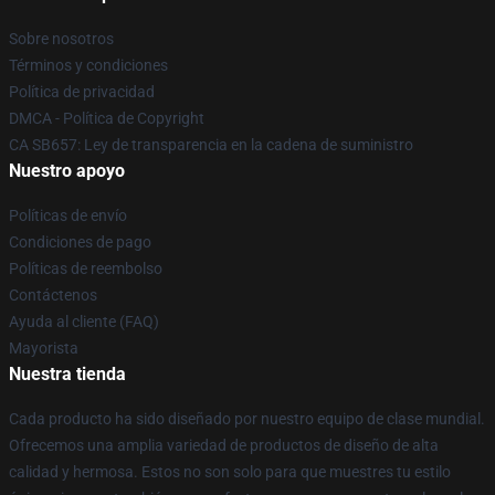
Sobre nosotros
Términos y condiciones
Política de privacidad
DMCA - Política de Copyright
CA SB657: Ley de transparencia en la cadena de suministro
Nuestro apoyo
Políticas de envío
Condiciones de pago
Políticas de reembolso
Contáctenos
Ayuda al cliente (FAQ)
Mayorista
Nuestra tienda
Cada producto ha sido diseñado por nuestro equipo de clase mundial.
Ofrecemos una amplia variedad de productos de diseño de alta
calidad y hermosa. Estos no son solo para que muestres tu estilo