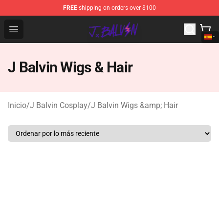
FREE
shipping on orders over $100
J Balvin Store - Official J Balvin Merchandise Shop
Open menu
J Balvin Wigs & Hair
Inicio
/
J Balvin Cosplay
/
J Balvin Wigs &amp; Hair