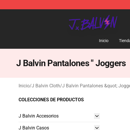
J Balvin Store - Official J Balvin Merchandise Shop
Inicio
Tiend
J Balvin Pantalones " Joggers
Inicio
/
J Balvin Cloth
/
J Balvin Pantalones &quot; Jogg
COLECCIONES DE PRODUCTOS
J Balvin Accesorios
J Balvin Casos