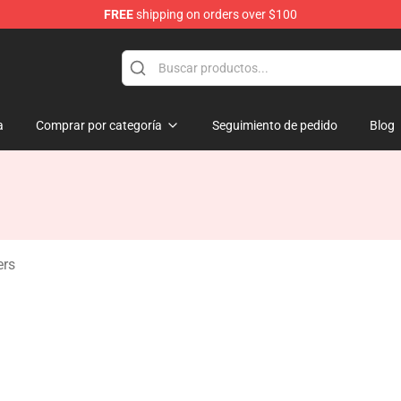
FREE
shipping on orders over $100
a
Comprar por categoría
Seguimiento de pedido
Blog
ers