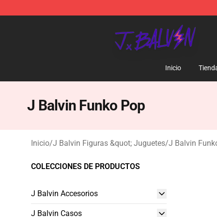
J Balvin Store - Official J Balvin Merchandise Shop
Inicio
Tiend
J Balvin Funko Pop
Inicio
/
J Balvin Figuras &quot; Juguetes
/
J Balvin Funk
COLECCIONES DE PRODUCTOS
J Balvin Accesorios
J Balvin Casos