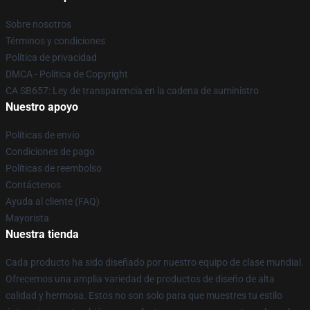
Sobre nosotros
Términos y condiciones
Política de privacidad
DMCA - Política de Copyright
CA SB657: Ley de transparencia en la cadena de suministro
Nuestro apoyo
Políticas de envío
Condiciones de pago
Políticas de reembolso
Contáctenos
Ayuda al cliente (FAQ)
Mayorista
Nuestra tienda
Cada producto ha sido diseñado por nuestro equipo de clase mundial.
Ofrecemos una amplia variedad de productos de diseño de alta
calidad y hermosa. Estos no son solo para que muestres tu estilo