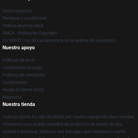
Sobre nosotros
Términos y condiciones
Política de privacidad
DMCA - Política de Copyright
CA SB657: Ley de transparencia en la cadena de suministro
Nuestro apoyo
Políticas de envío
Condiciones de pago
Políticas de reembolso
Contáctenos
Ayuda al cliente (FAQ)
Mayorista
Nuestra tienda
Cada producto ha sido diseñado por nuestro equipo de clase mundial.
Ofrecemos una amplia variedad de productos de diseño de alta
calidad y hermosa. Estos no son solo para que muestres tu estilo