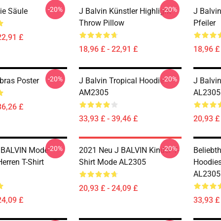
-20%
-20%
ie Säule
J Balvin Künstler Highlight
J Balvi
Throw Pillow
Pfeiler
22,91 £
18,96 £ - 22,91 £
18,96 £ 
-20%
-20%
bras Poster
J Balvin Tropical Hoodie
J Balvin
AM2305
AL2305
36,26 £
33,93 £ - 39,46 £
20,93 £ 
-20%
-20%
J BALVIN Mode
2021 Neu J BALVIN Kinder T-
Beliebth
erren T-Shirt
Shirt Mode AL2305
Hoodie
AL2305
20,93 £ - 24,09 £
24,09 £
33,93 £ 