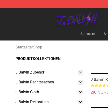
J Balvin Store - Official J Balvin Merchandise Shop
Startseite
Sh
Startseite
/
Shop
PRODUKTKOLLEKTIONEN
J Balvin Zubehör
J Balvin 
J Balvin Rechtssachen
J Balvin Cloth
29,15 £ - 
J Balvin Dekoration