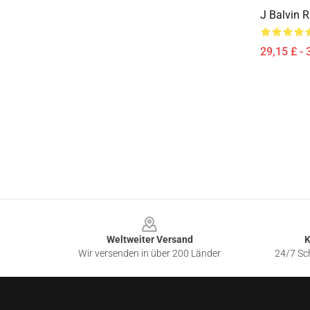
J Balvin 
29,15 £ - 
Footer
Weltweiter Versand
K
Wir versenden in über 200 Länder
24/7 Sch