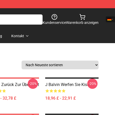
Kundenservice
Warenkorb anzeigen
og
Kontakt
-20%
-20%
n Zurück Zur Übersicht
J Balvin Werfen Sie Kissen
- 32,78 £
18,96 £ - 22,91 £