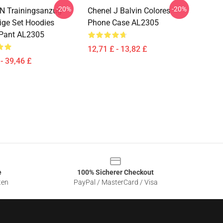
-20%
-20%
N Trainingsanzug
Chenel J Balvin Colores
lige Set Hoodies
Phone Case AL2305
 Pant AL2305
12,71 £ - 13,82 £
- 39,46 £
e
100% Sicherer Checkout
ten
PayPal / MasterCard / Visa