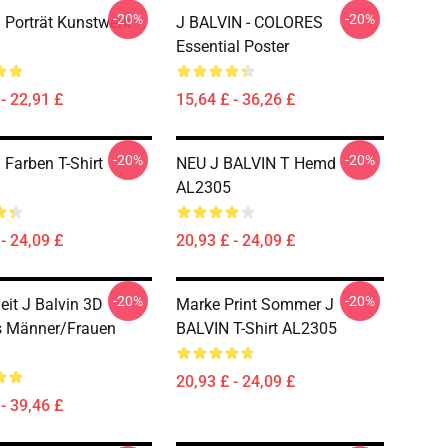
-20%
-20%
n Porträt Kunstwerk
J BALVIN - COLORES
Essential Poster
- 22,91 £
15,64 £ - 36,26 £
-20%
-20%
 Farben T-Shirt
NEU J BALVIN T Hemd
AL2305
- 24,09 £
20,93 £ - 24,09 £
-20%
-20%
eit J Balvin 3D
Marke Print Sommer J
s Männer/Frauen
BALVIN T-Shirt AL2305
20,93 £ - 24,09 £
- 39,46 £