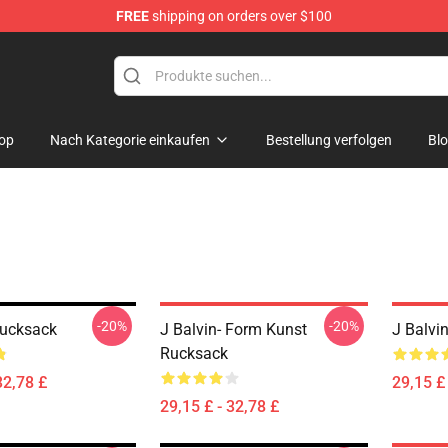
FREE
shipping on orders over $100
op
Nach Kategorie einkaufen
Bestellung verfolgen
Bl
-20%
-20%
Rucksack
J Balvin- Form Kunst
J Balvi
Rucksack
32,78 £
29,15 £ 
29,15 £ - 32,78 £