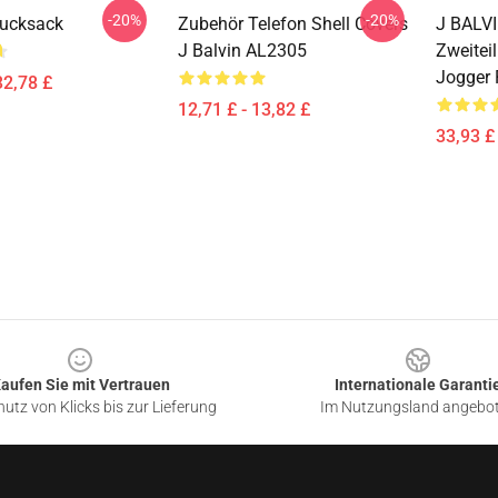
-20%
-20%
Rucksack
Zubehör Telefon Shell Covers
J BALVI
J Balvin AL2305
Zweitei
Jogger
32,78 £
12,71 £ - 13,82 £
33,93 £ 
aufen Sie mit Vertrauen
Internationale Garanti
utz von Klicks bis zur Lieferung
Im Nutzungsland angebo